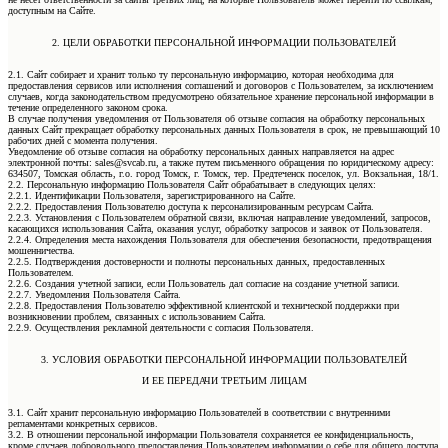
доступным на Сайте.
2. ЦЕЛИ ОБРАБОТКИ ПЕРСОНАЛЬНОЙ ИНФОРМАЦИИ ПОЛЬЗОВАТЕЛЕЙ
2.1. Сайт собирает и хранит только ту персональную информацию, которая необходима для
предоставления сервисов или исполнения соглашений и договоров с Пользователем, за исключением
случаев, когда законодательством предусмотрено обязательное хранение персональной информации в
течение определенного законом срока.
В случае получения уведомления от Пользователя об отзыве согласия на обработку персональных
данных Сайт прекращает обработку персональных данных Пользователя в срок, не превышающий 10
рабочих дней с момента получения.
Уведомление об отзыве согласия на обработку персональных данных направляется на адрес
электронной почты: sales@svcab.ru, а также путем письменного обращения по юридическому адресу:
634507, Томская область, г.о. город Томск, г. Томск, тер. Предтеченск поселок, ул. Вокзальная, 18/1.
2.2. Персональную информацию Пользователя Сайт обрабатывает в следующих целях:
2.2.1. Идентификации Пользователя, зарегистрированного на Сайте.
2.2.2. Предоставления Пользователю доступа к персонализированным ресурсам Сайта.
2.2.3. Установления с Пользователем обратной связи, включая направление уведомлений, запросов,
касающихся использования Сайта, оказания услуг, обработку запросов и заявок от Пользователя.
2.2.4. Определения места нахождения Пользователя для обеспечения безопасности, предотвращения
мошенничества.
2.2.5. Подтверждения достоверности и полноты персональных данных, предоставленных
Пользователем.
2.2.6. Создания учетной записи, если Пользователь дал согласие на создание учетной записи.
2.2.7. Уведомления Пользователя Сайта.
2.2.8. Предоставления Пользователю эффективной клиентской и технической поддержки при
возникновении проблем, связанных с использованием Сайта.
2.2.9. Осуществления рекламной деятельности с согласия Пользователя.
3. УСЛОВИЯ ОБРАБОТКИ ПЕРСОНАЛЬНОЙ ИНФОРМАЦИИ ПОЛЬЗОВАТЕЛЕЙ
И ЕЕ ПЕРЕДАЧИ ТРЕТЬИМ ЛИЦАМ
3.1. Сайт хранит персональную информацию Пользователей в соответствии с внутренними
регламентами конкретных сервисов.
3.2. В отношении персональной информации Пользователя сохраняется ее конфиденциальность,
кроме случаев добровольного предоставления Пользователем информации о себе для общего доступа