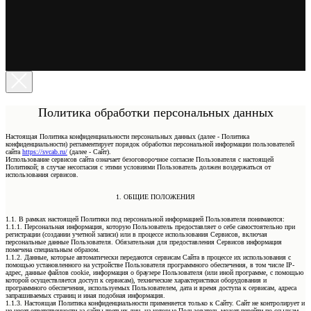
Политика обработки персональных данных
Настоящая Политика конфиденциальности персональных данных (далее - Политика
конфиденциальности) регламентирует порядок обработки персональной информации пользователей
сайта
https://svcab.ru/
(далее - Сайт).
Использование сервисов сайта означает безоговорочное согласие Пользователя с настоящей
Политикой; в случае несогласия с этими условиями Пользователь должен воздержаться от
использования сервисов.
1. ОБЩИЕ ПОЛОЖЕНИЯ
1.1. В рамках настоящей Политики под персональной информацией Пользователя понимаются:
1.1.1. Персональная информация, которую Пользователь предоставляет о себе самостоятельно при
регистрации (создании учетной записи) или в процессе использования Сервисов, включая
персональные данные Пользователя. Обязательная для предоставления Сервисов информация
помечена специальным образом.
1.1.2. Данные, которые автоматически передаются сервисам Сайта в процессе их использования с
помощью установленного на устройстве Пользователя программного обеспечения, в том числе IP-
адрес, данные файлов cookie, информация о браузере Пользователя (или иной программе, с помощью
которой осуществляется доступ к сервисам), технические характеристики оборудования и
программного обеспечения, используемых Пользователем, дата и время доступа к сервисам, адреса
запрашиваемых страниц и иная подобная информация.
1.1.3. Настоящая Политика конфиденциальности применяется только к Сайту. Сайт не контролирует и
не несет ответственности за сайты третьих лиц, на которые Пользователь может перейти по ссылкам,