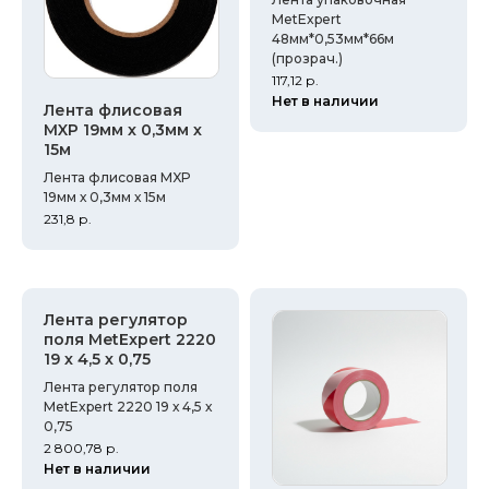
MetExpert
48мм*0,53мм*66м
(прозрач.)
117,12
р.
Нет в наличии
Лента флисовая
MXP 19мм х 0,3мм х
15м
Лента флисовая MXP
19мм х 0,3мм х 15м
231,8
р.
Лента регулятор
поля MetExpert 2220
19 х 4,5 х 0,75
Лента регулятор поля
MetExpert 2220 19 х 4,5 х
0,75
2 800,78
р.
Нет в наличии