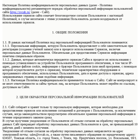
Настоящая Политика конфиденциальности персональных данных (далее - Политика
конфиденциальности) регламентирует порядок обработки персональной информации пользователей
сайта
https://svcab.ru/
(далее - Сайт).
Использование сервисов сайта означает безоговорочное согласие Пользователя с настоящей
Политикой; в случае несогласия с этими условиями Пользователь должен воздержаться от
использования сервисов.
1. ОБЩИЕ ПОЛОЖЕНИЯ
1.1. В рамках настоящей Политики под персональной информацией Пользователя понимаются:
1.1.1. Персональная информация, которую Пользователь предоставляет о себе самостоятельно при
регистрации (создании учетной записи) или в процессе использования Сервисов, включая
персональные данные Пользователя. Обязательная для предоставления Сервисов информация
помечена специальным образом.
1.1.2. Данные, которые автоматически передаются сервисам Сайта в процессе их использования с
помощью установленного на устройстве Пользователя программного обеспечения, в том числе IP-
адрес, данные файлов cookie, информация о браузере Пользователя (или иной программе, с помощью
которой осуществляется доступ к сервисам), технические характеристики оборудования и
программного обеспечения, используемых Пользователем, дата и время доступа к сервисам, адреса
запрашиваемых страниц и иная подобная информация.
1.1.3. Настоящая Политика конфиденциальности применяется только к Сайту. Сайт не контролирует и
не несет ответственности за сайты третьих лиц, на которые Пользователь может перейти по ссылкам,
доступным на Сайте.
2. ЦЕЛИ ОБРАБОТКИ ПЕРСОНАЛЬНОЙ ИНФОРМАЦИИ ПОЛЬЗОВАТЕЛЕЙ
2.1. Сайт собирает и хранит только ту персональную информацию, которая необходима для
предоставления сервисов или исполнения соглашений и договоров с Пользователем, за исключением
случаев, когда законодательством предусмотрено обязательное хранение персональной информации в
течение определенного законом срока.
В случае получения уведомления от Пользователя об отзыве согласия на обработку персональных
данных Сайт прекращает обработку персональных данных Пользователя в срок, не превышающий 10
рабочих дней с момента получения.
Уведомление об отзыве согласия на обработку персональных данных направляется на адрес
электронной почты: sales@svcab.ru, а также путем письменного обращения по юридическому адресу:
634507, Томская область, г.о. город Томск, г. Томск, тер. Предтеченск поселок, ул. Вокзальная, 18/1.