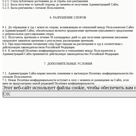
5.2.1. Стала публичным достоянием до ее утраты или разглашения.
5.2.2. Была получена от третьей стороны до момента ее получения Администрацией Сайта.
5.2.3. Была разглашена с согласия Пользователя.
6. РАЗРЕШЕНИЕ СПОРОВ
6.1. До обращения в суд с иском по спорам, возникающим из отношений между Пользователем Сайта
и Администрацией Сайта, обязательным является предъявление претензии (письменного предложения
о добровольном урегулировании спора).
6.2. Получатель претензии в течение 30 календарных дней со дня получения претензии письменно
уведомляет заявителя претензии о результатах рассмотрения претензии.
6.3. При недостижении соглашения спор будет передан на рассмотрение в суд в соответствии с
действующим законодательством Российской Федерации.
6.4. К настоящей Политике конфиденциальности и отношениям между Пользователем и
Администрацией Сайта применяется действующее законодательство Российской Федерации.
7. ДОПОЛНИТЕЛЬНЫЕ УСЛОВИЯ
7.1. Администрация Сайта вправе вносить изменения в настоящую Политику конфиденциальности без
согласия Пользователя.
7.2. Новая Политика конфиденциальности вступает в силу с момента ее размещения на Сайте, если
иное не предусмотрено новой редакцией Политики конфиденциальности.
Этот веб-сайт использует файлы cookie, чтобы обеспечить вам
OK