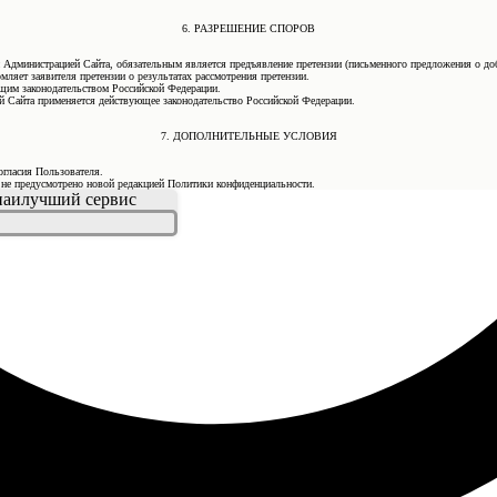
6. РАЗРЕШЕНИЕ СПОРОВ
 Администрацией Сайта, обязательным является предъявление претензии (письменного предложения о до
мляет заявителя претензии о результатах рассмотрения претензии.
ующим законодательством Российской Федерации.
 Сайта применяется действующее законодательство Российской Федерации.
7. ДОПОЛНИТЕЛЬНЫЕ УСЛОВИЯ
огласия Пользователя.
е не предусмотрено новой редакцией Политики конфиденциальности.
 наилучший сервис