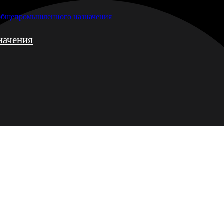
 общепромышленного назначения
начения