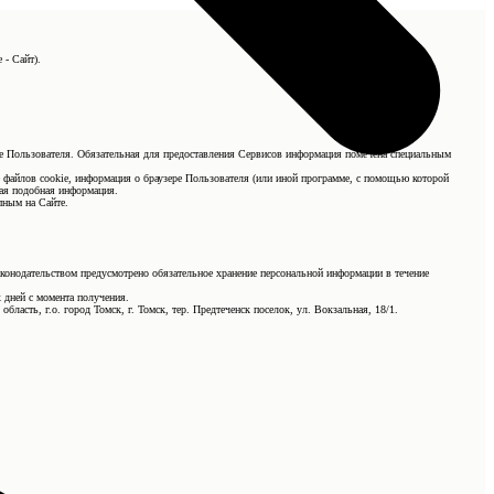
 - Сайт).
ные Пользователя. Обязательная для предоставления Сервисов информация помечена специальным
е файлов cookie, информация о браузере Пользователя (или иной программе, с помощью которой
ная подобная информация.
пным на Сайте.
аконодательством предусмотрено обязательное хранение персональной информации в течение
 дней с момента получения.
ласть, г.о. город Томск, г. Томск, тер. Предтеченск поселок, ул. Вокзальная, 18/1.