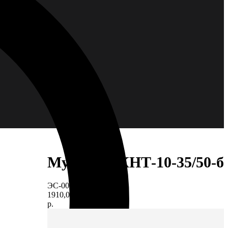
Муфта 1ПКНТ-10-35/50-б
ЭС-00006923
1910,00
р.