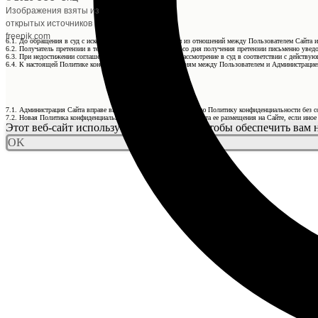
Изображения взяты из
открытых источников
freepik.com
6.1. До обращения в суд с иском по спорам, возникающим из отношений между Пользователем Сайта и
6.2. Получатель претензии в течение 30 календарных дней со дня получения претензии письменно уведо
6.3. При недостижении соглашения спор будет передан на рассмотрение в суд в соответствии с действ
6.4. К настоящей Политике конфиденциальности и отношениям между Пользователем и Администрацией
7.1. Администрация Сайта вправе вносить изменения в настоящую Политику конфиденциальности без с
7.2. Новая Политика конфиденциальности вступает в силу с момента ее размещения на Сайте, если ино
Этот веб-сайт использует файлы cookie, чтобы обеспечить вам
OK