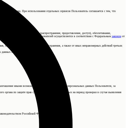
нному кругу лиц. При использовании отдельных сервисов Пользователь соглашается с тем, что
чение, использование, передача (распространение, предоставление, доступ), обезличивание,
работка персональных данных Пользователей осуществляется в соответствии с Федеральным
законом
от
ия, блокирования, копирования, распространения, а также от иных неправомерных действий третьих
х данных Пользователя.
о разглашение иными возможными способами переданных персональных данных Пользователя, за
ого органа по защите прав субъектов персональных данных на период проверки в случае выявления
законодательством Российской Федерации.