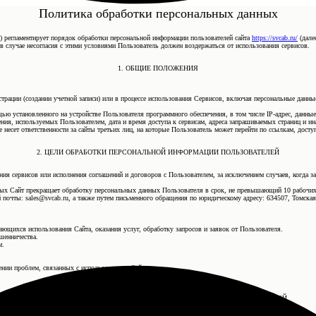
Политика обработки персональных данных
) регламентирует порядок обработки персональной информации пользователей сайта
https://svcab.ru/
(далее
 в случае несогласия с этими условиями Пользователь должен воздержаться от использования сервисов.
1. ОБЩИЕ ПОЛОЖЕНИЯ
истрации (создании учетной записи) или в процессе использования Сервисов, включая персональные дан
щью установленного на устройстве Пользователя программного обеспечения, в том числе IP-адрес, данны
ения, используемых Пользователем, дата и время доступа к сервисам, адреса запрашиваемых страниц и и
 несет ответственности за сайты третьих лиц, на которые Пользователь может перейти по ссылкам, досту
2. ЦЕЛИ ОБРАБОТКИ ПЕРСОНАЛЬНОЙ ИНФОРМАЦИИ ПОЛЬЗОВАТЕЛЕЙ
ния сервисов или исполнения соглашений и договоров с Пользователем, за исключением случаев, когда з
ных Сайт прекращает обработку персональных данных Пользователя в срок, не превышающий 10 рабочих
почты: sales@svcab.ru, а также путем письменного обращения по юридическому адресу: 634507, Томская об
сающихся использования Сайта, оказания услуг, обработку запросов и заявок от Пользователя.
шенничества.
м.
ении проблем, связанных с использованием Сайта.
3. УСЛОВИЯ ОБРАБОТКИ ПЕРСОНАЛЬНОЙ ИНФОРМАЦИИ ПОЛЬЗОВАТЕЛЕЙ
И ЕЕ ПЕРЕДАЧИ ТРЕТЬИМ ЛИЦАМ