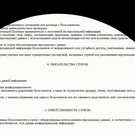
 конкретных сервисов.
случаев добровольного предоставления Пользователем информации о себе для общего доступа неограниче
ях:
ения определенного соглашения или договора с Пользователем.
ленной законодательством процедуры.
 настоящей Политики применительно к полученной им персональной информации.
особами: сбор, запись, систематизация, накопление, хранение, уточнение (обновление, изменение), извле
персональных данных с использованием средств автоматизации или без использования таких средств. Об
я об утрате или разглашении персональных данных.
рсональной информации Пользователя от неправомерного или случайного доступа, уничтожения, изменен
щению убытков или иных отрицательных последствий, вызванных утратой или разглашением персональны
4. ОБЯЗАТЕЛЬСТВА СТОРОН
я данной информации.
ике конфиденциальности.
ого письменного разрешения Пользователя, а также не осуществлять продажу, обмен, опубликование либ
ю, с момента обращения или запроса Пользователя или его законного представителя либо уполномоченн
5. ОТВЕТСТВЕННОСТЬ СТОРОН
есенные Пользователем в связи с неправомерным использованием персональных данных, в соответствии с 
ветственности, если данная конфиденциальная информация: