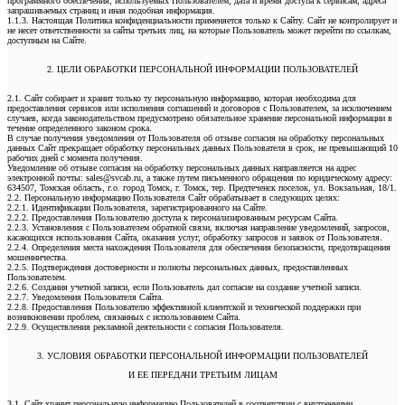
программного обеспечения, используемых Пользователем, дата и время доступа к сервисам, адреса
запрашиваемых страниц и иная подобная информация.
1.1.3. Настоящая Политика конфиденциальности применяется только к Сайту. Сайт не контролирует и
не несет ответственности за сайты третьих лиц, на которые Пользователь может перейти по ссылкам,
доступным на Сайте.
2. ЦЕЛИ ОБРАБОТКИ ПЕРСОНАЛЬНОЙ ИНФОРМАЦИИ ПОЛЬЗОВАТЕЛЕЙ
2.1. Сайт собирает и хранит только ту персональную информацию, которая необходима для
предоставления сервисов или исполнения соглашений и договоров с Пользователем, за исключением
случаев, когда законодательством предусмотрено обязательное хранение персональной информации в
течение определенного законом срока.
В случае получения уведомления от Пользователя об отзыве согласия на обработку персональных
данных Сайт прекращает обработку персональных данных Пользователя в срок, не превышающий 10
рабочих дней с момента получения.
Уведомление об отзыве согласия на обработку персональных данных направляется на адрес
электронной почты: sales@svcab.ru, а также путем письменного обращения по юридическому адресу:
634507, Томская область, г.о. город Томск, г. Томск, тер. Предтеченск поселок, ул. Вокзальная, 18/1.
2.2. Персональную информацию Пользователя Сайт обрабатывает в следующих целях:
2.2.1. Идентификации Пользователя, зарегистрированного на Сайте.
2.2.2. Предоставления Пользователю доступа к персонализированным ресурсам Сайта.
2.2.3. Установления с Пользователем обратной связи, включая направление уведомлений, запросов,
касающихся использования Сайта, оказания услуг, обработку запросов и заявок от Пользователя.
2.2.4. Определения места нахождения Пользователя для обеспечения безопасности, предотвращения
мошенничества.
2.2.5. Подтверждения достоверности и полноты персональных данных, предоставленных
Пользователем.
2.2.6. Создания учетной записи, если Пользователь дал согласие на создание учетной записи.
2.2.7. Уведомления Пользователя Сайта.
2.2.8. Предоставления Пользователю эффективной клиентской и технической поддержки при
возникновении проблем, связанных с использованием Сайта.
2.2.9. Осуществления рекламной деятельности с согласия Пользователя.
3. УСЛОВИЯ ОБРАБОТКИ ПЕРСОНАЛЬНОЙ ИНФОРМАЦИИ ПОЛЬЗОВАТЕЛЕЙ
И ЕЕ ПЕРЕДАЧИ ТРЕТЬИМ ЛИЦАМ
3.1. Сайт хранит персональную информацию Пользователей в соответствии с внутренними