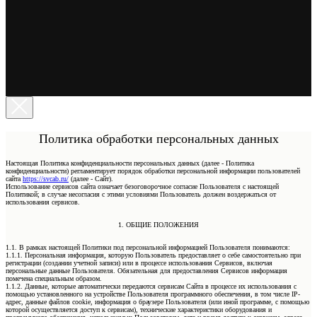
Политика обработки персональных данных
Настоящая Политика конфиденциальности персональных данных (далее - Политика
конфиденциальности) регламентирует порядок обработки персональной информации пользователей
сайта
https://svcab.ru/
(далее - Сайт).
Использование сервисов сайта означает безоговорочное согласие Пользователя с настоящей
Политикой; в случае несогласия с этими условиями Пользователь должен воздержаться от
использования сервисов.
1. ОБЩИЕ ПОЛОЖЕНИЯ
1.1. В рамках настоящей Политики под персональной информацией Пользователя понимаются:
1.1.1. Персональная информация, которую Пользователь предоставляет о себе самостоятельно при
регистрации (создании учетной записи) или в процессе использования Сервисов, включая
персональные данные Пользователя. Обязательная для предоставления Сервисов информация
помечена специальным образом.
1.1.2. Данные, которые автоматически передаются сервисам Сайта в процессе их использования с
помощью установленного на устройстве Пользователя программного обеспечения, в том числе IP-
адрес, данные файлов cookie, информация о браузере Пользователя (или иной программе, с помощью
которой осуществляется доступ к сервисам), технические характеристики оборудования и