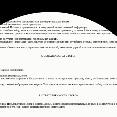
 конкретных сервисов.
случаев добровольного предоставления Пользователем информации о себе для общего доступа неограниче
ях:
ения определенного соглашения или договора с Пользователем.
ленной законодательством процедуры.
 настоящей Политики применительно к полученной им персональной информации.
особами: сбор, запись, систематизация, накопление, хранение, уточнение (обновление, изменение), извле
персональных данных с использованием средств автоматизации или без использования таких средств. Об
я об утрате или разглашении персональных данных.
рсональной информации Пользователя от неправомерного или случайного доступа, уничтожения, изменен
щению убытков или иных отрицательных последствий, вызванных утратой или разглашением персональны
4. ОБЯЗАТЕЛЬСТВА СТОРОН
я данной информации.
ике конфиденциальности.
ого письменного разрешения Пользователя, а также не осуществлять продажу, обмен, опубликование либ
ю, с момента обращения или запроса Пользователя или его законного представителя либо уполномоченн
5. ОТВЕТСТВЕННОСТЬ СТОРОН
есенные Пользователем в связи с неправомерным использованием персональных данных, в соответствии с 
ветственности, если данная конфиденциальная информация: