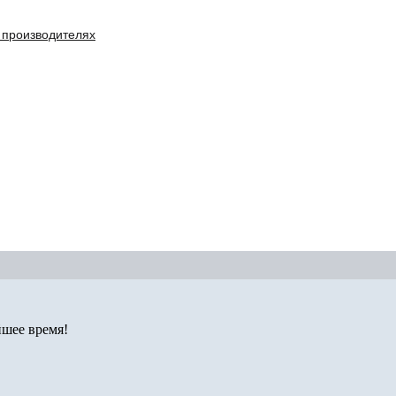
 производителях
йшее время!