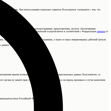
нному кругу лиц. При использовании отдельных сервисов Пользователь соглашается с тем, что
чение, использование, передача (распространение, предоставление, доступ), обезличивание,
работка персональных данных Пользователей осуществляется в соответствии с Федеральным
законом
от
ия, блокирования, копирования, распространения, а также от иных неправомерных действий третьих
х данных Пользователя.
о разглашение иными возможными способами переданных персональных данных Пользователя, за
ого органа по защите прав субъектов персональных данных на период проверки в случае выявления
законодательством Российской Федерации.