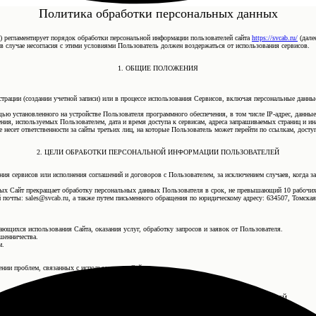
Политика обработки персональных данных
) регламентирует порядок обработки персональной информации пользователей сайта
https://svcab.ru/
(далее
 в случае несогласия с этими условиями Пользователь должен воздержаться от использования сервисов.
1. ОБЩИЕ ПОЛОЖЕНИЯ
истрации (создании учетной записи) или в процессе использования Сервисов, включая персональные дан
щью установленного на устройстве Пользователя программного обеспечения, в том числе IP-адрес, данны
ения, используемых Пользователем, дата и время доступа к сервисам, адреса запрашиваемых страниц и и
 несет ответственности за сайты третьих лиц, на которые Пользователь может перейти по ссылкам, досту
2. ЦЕЛИ ОБРАБОТКИ ПЕРСОНАЛЬНОЙ ИНФОРМАЦИИ ПОЛЬЗОВАТЕЛЕЙ
ния сервисов или исполнения соглашений и договоров с Пользователем, за исключением случаев, когда з
ных Сайт прекращает обработку персональных данных Пользователя в срок, не превышающий 10 рабочих
почты: sales@svcab.ru, а также путем письменного обращения по юридическому адресу: 634507, Томская об
сающихся использования Сайта, оказания услуг, обработку запросов и заявок от Пользователя.
шенничества.
м.
ении проблем, связанных с использованием Сайта.
3. УСЛОВИЯ ОБРАБОТКИ ПЕРСОНАЛЬНОЙ ИНФОРМАЦИИ ПОЛЬЗОВАТЕЛЕЙ
И ЕЕ ПЕРЕДАЧИ ТРЕТЬИМ ЛИЦАМ