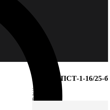
Муфта 4ПСТ-1-16/25-б
ЭС-00006769
2056,40
р.