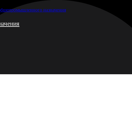
 общепромышленного назначения
начения