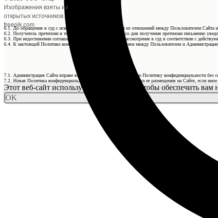
Изображения взяты из
открытых источников
freepik.com
6.1. До обращения в суд с иском по спорам, возникающим из отношений между Пользователем Сайта и
6.2. Получатель претензии в течение 30 календарных дней со дня получения претензии письменно уведо
6.3. При недостижении соглашения спор будет передан на рассмотрение в суд в соответствии с действ
6.4. К настоящей Политике конфиденциальности и отношениям между Пользователем и Администрацией
7.1. Администрация Сайта вправе вносить изменения в настоящую Политику конфиденциальности без с
7.2. Новая Политика конфиденциальности вступает в силу с момента ее размещения на Сайте, если ино
Этот веб-сайт использует файлы cookie, чтобы обеспечить вам
OK