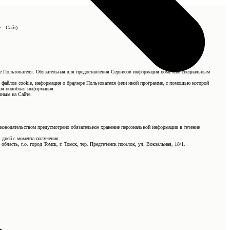
 - Сайт).
ные Пользователя. Обязательная для предоставления Сервисов информация помечена специальным
е файлов cookie, информация о браузере Пользователя (или иной программе, с помощью которой
ная подобная информация.
пным на Сайте.
аконодательством предусмотрено обязательное хранение персональной информации в течение
 дней с момента получения.
ласть, г.о. город Томск, г. Томск, тер. Предтеченск поселок, ул. Вокзальная, 18/1.