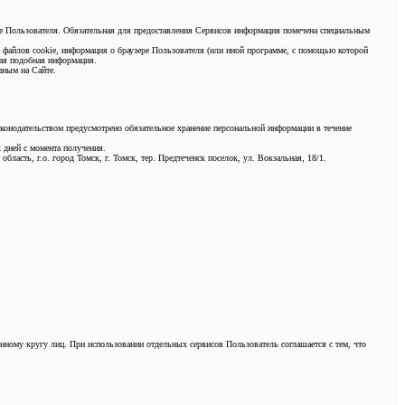
ные Пользователя. Обязательная для предоставления Сервисов информация помечена специальным
е файлов cookie, информация о браузере Пользователя (или иной программе, с помощью которой
ная подобная информация.
пным на Сайте.
аконодательством предусмотрено обязательное хранение персональной информации в течение
 дней с момента получения.
ласть, г.о. город Томск, г. Томск, тер. Предтеченск поселок, ул. Вокзальная, 18/1.
нному кругу лиц. При использовании отдельных сервисов Пользователь соглашается с тем, что