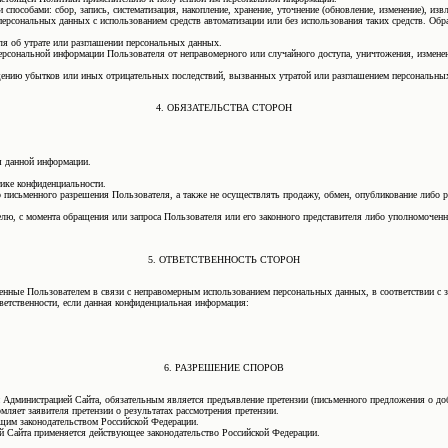
особами: сбор, запись, систематизация, накопление, хранение, уточнение (обновление, изменение), извле
персональных данных с использованием средств автоматизации или без использования таких средств. Об
я об утрате или разглашении персональных данных.
рсональной информации Пользователя от неправомерного или случайного доступа, уничтожения, изменен
щению убытков или иных отрицательных последствий, вызванных утратой или разглашением персональны
4. ОБЯЗАТЕЛЬСТВА СТОРОН
я данной информации.
ике конфиденциальности.
ого письменного разрешения Пользователя, а также не осуществлять продажу, обмен, опубликование либ
ю, с момента обращения или запроса Пользователя или его законного представителя либо уполномоченн
5. ОТВЕТСТВЕННОСТЬ СТОРОН
есенные Пользователем в связи с неправомерным использованием персональных данных, в соответствии с 
ветственности, если данная конфиденциальная информация:
6. РАЗРЕШЕНИЕ СПОРОВ
 Администрацией Сайта, обязательным является предъявление претензии (письменного предложения о до
мляет заявителя претензии о результатах рассмотрения претензии.
ующим законодательством Российской Федерации.
 Сайта применяется действующее законодательство Российской Федерации.