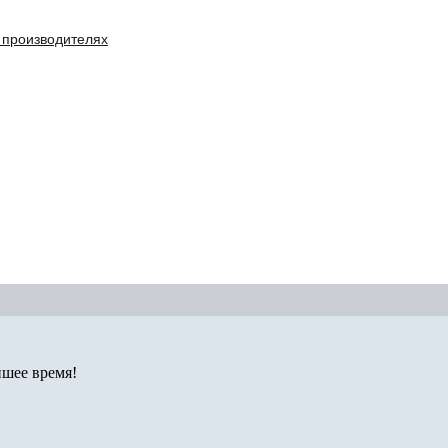
 производителях
йшее время!