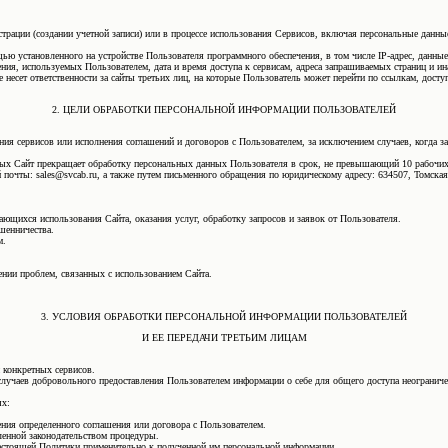
истрации (создании учетной записи) или в процессе использования Сервисов, включая персональные дан
щью установленного на устройстве Пользователя программного обеспечения, в том числе IP-адрес, данны
ения, используемых Пользователем, дата и время доступа к сервисам, адреса запрашиваемых страниц и и
 несет ответственности за сайты третьих лиц, на которые Пользователь может перейти по ссылкам, досту
2. ЦЕЛИ ОБРАБОТКИ ПЕРСОНАЛЬНОЙ ИНФОРМАЦИИ ПОЛЬЗОВАТЕЛЕЙ
ния сервисов или исполнения соглашений и договоров с Пользователем, за исключением случаев, когда з
ных Сайт прекращает обработку персональных данных Пользователя в срок, не превышающий 10 рабочих
почты: sales@svcab.ru, а также путем письменного обращения по юридическому адресу: 634507, Томская об
сающихся использования Сайта, оказания услуг, обработку запросов и заявок от Пользователя.
шенничества.
м.
ении проблем, связанных с использованием Сайта.
3. УСЛОВИЯ ОБРАБОТКИ ПЕРСОНАЛЬНОЙ ИНФОРМАЦИИ ПОЛЬЗОВАТЕЛЕЙ
И ЕЕ ПЕРЕДАЧИ ТРЕТЬИМ ЛИЦАМ
 конкретных сервисов.
случаев добровольного предоставления Пользователем информации о себе для общего доступа неограниче
ях:
ения определенного соглашения или договора с Пользователем.
ленной законодательством процедуры.
 настоящей Политики применительно к полученной им персональной информации.