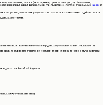
чение, использование, передача (распространение, предоставление, доступ), обезличивание,
работка персональных данных Пользователей осуществляется в соответствии с Федеральным
законом
от
ия, блокирования, копирования, распространения, а также от иных неправомерных действий третьих
х данных Пользователя.
о разглашение иными возможными способами переданных персональных данных Пользователя, за
ого органа по защите прав субъектов персональных данных на период проверки в случае выявления
законодательством Российской Федерации.
бровольном урегулировании спора).