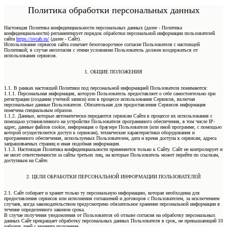
Политика обработки персональных данных
Настоящая Политика конфиденциальности персональных данных (далее - Политика
конфиденциальности) регламентирует порядок обработки персональной информации пользователей
сайта
https://svcab.ru/
(далее - Сайт).
Использование сервисов сайта означает безоговорочное согласие Пользователя с настоящей
Политикой; в случае несогласия с этими условиями Пользователь должен воздержаться от
использования сервисов.
1. ОБЩИЕ ПОЛОЖЕНИЯ
1.1. В рамках настоящей Политики под персональной информацией Пользователя понимаются:
1.1.1. Персональная информация, которую Пользователь предоставляет о себе самостоятельно при
регистрации (создании учетной записи) или в процессе использования Сервисов, включая
персональные данные Пользователя. Обязательная для предоставления Сервисов информация
помечена специальным образом.
1.1.2. Данные, которые автоматически передаются сервисам Сайта в процессе их использования с
помощью установленного на устройстве Пользователя программного обеспечения, в том числе IP-
адрес, данные файлов cookie, информация о браузере Пользователя (или иной программе, с помощью
которой осуществляется доступ к сервисам), технические характеристики оборудования и
программного обеспечения, используемых Пользователем, дата и время доступа к сервисам, адреса
запрашиваемых страниц и иная подобная информация.
1.1.3. Настоящая Политика конфиденциальности применяется только к Сайту. Сайт не контролирует и
не несет ответственности за сайты третьих лиц, на которые Пользователь может перейти по ссылкам,
доступным на Сайте.
2. ЦЕЛИ ОБРАБОТКИ ПЕРСОНАЛЬНОЙ ИНФОРМАЦИИ ПОЛЬЗОВАТЕЛЕЙ
2.1. Сайт собирает и хранит только ту персональную информацию, которая необходима для
предоставления сервисов или исполнения соглашений и договоров с Пользователем, за исключением
случаев, когда законодательством предусмотрено обязательное хранение персональной информации в
течение определенного законом срока.
В случае получения уведомления от Пользователя об отзыве согласия на обработку персональных
данных Сайт прекращает обработку персональных данных Пользователя в срок, не превышающий 10
рабочих дней с момента получения.