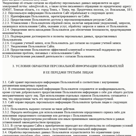
Уведомление об отзыве согласия на обработку персональных данных направляется на адрес
электронной почты: sales@svcab.ru, а также путем письменного обращения по юридическому адресу:
634507, Томская область, г.о. город Томск, г. Томск, тер. Предтеченск поселок, ул. Вокзальная, 18/1.
2.2. Персональную информацию Пользователя Сайт обрабатывает в следующих целях:
2.2.1. Идентификации Пользователя, зарегистрированного на Сайте.
2.2.2. Предоставления Пользователю доступа к персонализированным ресурсам Сайта.
2.2.3. Установления с Пользователем обратной связи, включая направление уведомлений, запросов,
касающихся использования Сайта, оказания услуг, обработку запросов и заявок от Пользователя.
2.2.4. Определения места нахождения Пользователя для обеспечения безопасности, предотвращения
мошенничества.
2.2.5. Подтверждения достоверности и полноты персональных данных, предоставленных
Пользователем.
2.2.6. Создания учетной записи, если Пользователь дал согласие на создание учетной записи.
2.2.7. Уведомления Пользователя Сайта.
2.2.8. Предоставления Пользователю эффективной клиентской и технической поддержки при
возникновении проблем, связанных с использованием Сайта.
2.2.9. Осуществления рекламной деятельности с согласия Пользователя.
3. УСЛОВИЯ ОБРАБОТКИ ПЕРСОНАЛЬНОЙ ИНФОРМАЦИИ ПОЛЬЗОВАТЕЛЕЙ
И ЕЕ ПЕРЕДАЧИ ТРЕТЬИМ ЛИЦАМ
3.1. Сайт хранит персональную информацию Пользователей в соответствии с внутренними
регламентами конкретных сервисов.
3.2. В отношении персональной информации Пользователя сохраняется ее конфиденциальность,
кроме случаев добровольного предоставления Пользователем информации о себе для общего доступа
О нас
неограниченному кругу лиц. При использовании отдельных сервисов Пользователь соглашается с
тем, что определенная часть его персональной информации становится общедоступной.
3.3. Сайт вправе передать персональную информацию Пользователя третьим лицам в следующих
Контакты
случаях:
3.3.1. Пользователь выразил согласие на такие действия.
База знаний
3.3.2. Передача необходима для использования Пользователем определенного сервиса либо для
исполнения определенного соглашения или договора с Пользователем.
3.3.4. Передача предусмотрена российским или иным применимым законодательством в рамках
Подбор продукции
установленной законодательством процедуры.
3.3.5. В случае продажи Сайта к приобретателю переходят все обязательства по соблюдению условий
настоящей Политики применительно к полученной им персональной информации.
Вакансии
3.4. Обработка персональных данных Пользователя осуществляется без ограничения срока
следующими способами: сбор, запись, систематизация, накопление, хранение, уточнение (обновление,