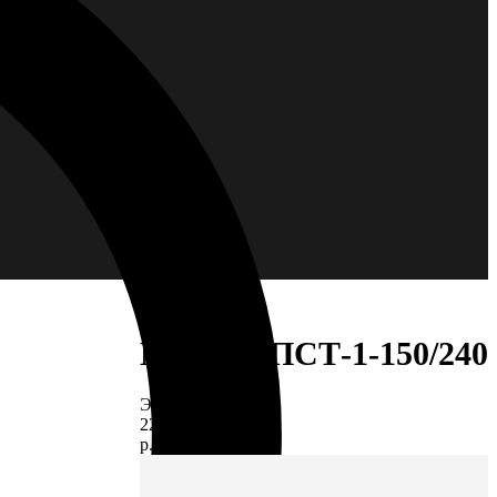
Муфта 5ПСТ-1-150/240
ЭС-00006877
2255,80
р.