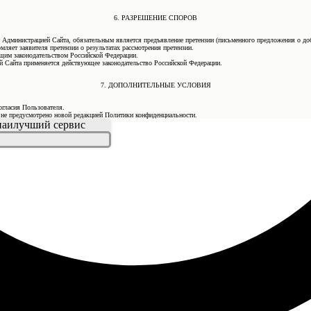
6. РАЗРЕШЕНИЕ СПОРОВ
 Администрацией Сайта, обязательным является предъявление претензии (письменного предложения о до
мляет заявителя претензии о результатах рассмотрения претензии.
ующим законодательством Российской Федерации.
 Сайта применяется действующее законодательство Российской Федерации.
7. ДОПОЛНИТЕЛЬНЫЕ УСЛОВИЯ
огласия Пользователя.
е не предусмотрено новой редакцией Политики конфиденциальности.
 наилучший сервис