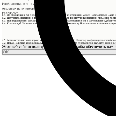
Изображения взяты из
открытых источников
freepik.com
6.1. До обращения в суд с иском по спорам, возникающим из отношений между Пользователем Сайта и
6.2. Получатель претензии в течение 30 календарных дней со дня получения претензии письменно уведо
6.3. При недостижении соглашения спор будет передан на рассмотрение в суд в соответствии с действ
6.4. К настоящей Политике конфиденциальности и отношениям между Пользователем и Администрацией
7.1. Администрация Сайта вправе вносить изменения в настоящую Политику конфиденциальности без с
7.2. Новая Политика конфиденциальности вступает в силу с момента ее размещения на Сайте, если ино
Этот веб-сайт использует файлы cookie, чтобы обеспечить вам
OK