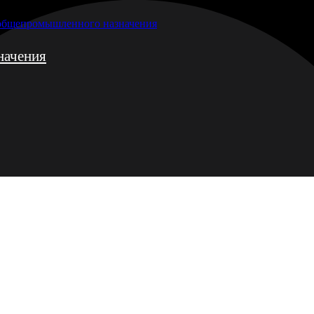
 общепромышленного назначения
начения