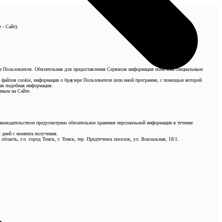
 - Сайт).
ные Пользователя. Обязательная для предоставления Сервисов информация помечена специальным
е файлов cookie, информация о браузере Пользователя (или иной программе, с помощью которой
ная подобная информация.
пным на Сайте.
аконодательством предусмотрено обязательное хранение персональной информации в течение
 дней с момента получения.
ласть, г.о. город Томск, г. Томск, тер. Предтеченск поселок, ул. Вокзальная, 18/1.