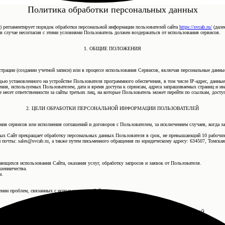
Политика обработки персональных данных
) регламентирует порядок обработки персональной информации пользователей сайта
https://svcab.ru/
(далее
 в случае несогласия с этими условиями Пользователь должен воздержаться от использования сервисов.
1. ОБЩИЕ ПОЛОЖЕНИЯ
истрации (создании учетной записи) или в процессе использования Сервисов, включая персональные дан
щью установленного на устройстве Пользователя программного обеспечения, в том числе IP-адрес, данны
ения, используемых Пользователем, дата и время доступа к сервисам, адреса запрашиваемых страниц и и
 несет ответственности за сайты третьих лиц, на которые Пользователь может перейти по ссылкам, досту
2. ЦЕЛИ ОБРАБОТКИ ПЕРСОНАЛЬНОЙ ИНФОРМАЦИИ ПОЛЬЗОВАТЕЛЕЙ
ния сервисов или исполнения соглашений и договоров с Пользователем, за исключением случаев, когда з
ных Сайт прекращает обработку персональных данных Пользователя в срок, не превышающий 10 рабочих
почты: sales@svcab.ru, а также путем письменного обращения по юридическому адресу: 634507, Томская об
сающихся использования Сайта, оказания услуг, обработку запросов и заявок от Пользователя.
шенничества.
м.
ении проблем, связанных с использованием Сайта.
3. УСЛОВИЯ ОБРАБОТКИ ПЕРСОНАЛЬНОЙ ИНФОРМАЦИИ ПОЛЬЗОВАТЕЛЕЙ
И ЕЕ ПЕРЕДАЧИ ТРЕТЬИМ ЛИЦАМ