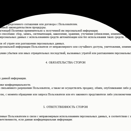
 конкретных сервисов.
случаев добровольного предоставления Пользователем информации о себе для общего доступа неограниче
ях:
ения определенного соглашения или договора с Пользователем.
ленной законодательством процедуры.
 настоящей Политики применительно к полученной им персональной информации.
особами: сбор, запись, систематизация, накопление, хранение, уточнение (обновление, изменение), извле
персональных данных с использованием средств автоматизации или без использования таких средств. Об
я об утрате или разглашении персональных данных.
рсональной информации Пользователя от неправомерного или случайного доступа, уничтожения, изменен
щению убытков или иных отрицательных последствий, вызванных утратой или разглашением персональны
4. ОБЯЗАТЕЛЬСТВА СТОРОН
я данной информации.
ике конфиденциальности.
ого письменного разрешения Пользователя, а также не осуществлять продажу, обмен, опубликование либ
ю, с момента обращения или запроса Пользователя или его законного представителя либо уполномоченн
5. ОТВЕТСТВЕННОСТЬ СТОРОН
есенные Пользователем в связи с неправомерным использованием персональных данных, в соответствии с 
ветственности, если данная конфиденциальная информация: