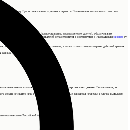
нному кругу лиц. При использовании отдельных сервисов Пользователь соглашается с тем, что
чение, использование, передача (распространение, предоставление, доступ), обезличивание,
работка персональных данных Пользователей осуществляется в соответствии с Федеральным
законом
от
ия, блокирования, копирования, распространения, а также от иных неправомерных действий третьих
х данных Пользователя.
о разглашение иными возможными способами переданных персональных данных Пользователя, за
ого органа по защите прав субъектов персональных данных на период проверки в случае выявления
законодательством Российской Федерации.