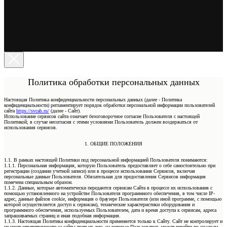
Политика обработки персональных данных
Настоящая Политика конфиденциальности персональных данных (далее - Политика
конфиденциальности) регламентирует порядок обработки персональной информации пользователей
сайта
https://svcab.ru/
(далее - Сайт).
Использование сервисов сайта означает безоговорочное согласие Пользователя с настоящей
Политикой; в случае несогласия с этими условиями Пользователь должен воздержаться от
использования сервисов.
1. ОБЩИЕ ПОЛОЖЕНИЯ
1.1. В рамках настоящей Политики под персональной информацией Пользователя понимаются:
1.1.1. Персональная информация, которую Пользователь предоставляет о себе самостоятельно при
регистрации (создании учетной записи) или в процессе использования Сервисов, включая
персональные данные Пользователя. Обязательная для предоставления Сервисов информация
помечена специальным образом.
1.1.2. Данные, которые автоматически передаются сервисам Сайта в процессе их использования с
помощью установленного на устройстве Пользователя программного обеспечения, в том числе IP-
адрес, данные файлов cookie, информация о браузере Пользователя (или иной программе, с помощью
которой осуществляется доступ к сервисам), технические характеристики оборудования и
программного обеспечения, используемых Пользователем, дата и время доступа к сервисам, адреса
запрашиваемых страниц и иная подобная информация.
1.1.3. Настоящая Политика конфиденциальности применяется только к Сайту. Сайт не контролирует и
не несет ответственности за сайты третьих лиц, на которые Пользователь может перейти по ссылкам,