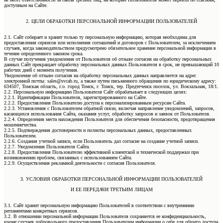
доступным на Сайте.
2. ЦЕЛИ ОБРАБОТКИ ПЕРСОНАЛЬНОЙ ИНФОРМАЦИИ ПОЛЬЗОВАТЕЛЕЙ
2.1. Сайт собирает и хранит только ту персональную информацию, которая необходима для
предоставления сервисов или исполнения соглашений и договоров с Пользователем, за исключением
случаев, когда законодательством предусмотрено обязательное хранение персональной информации в
течение определенного законом срока.
В случае получения уведомления от Пользователя об отзыве согласия на обработку персональных
данных Сайт прекращает обработку персональных данных Пользователя в срок, не превышающий 10
рабочих дней с момента получения.
Уведомление об отзыве согласия на обработку персональных данных направляется на адрес
электронной почты: sales@svcab.ru, а также путем письменного обращения по юридическому адресу:
634507, Томская область, г.о. город Томск, г. Томск, тер. Предтеченск поселок, ул. Вокзальная, 18/1.
2.2. Персональную информацию Пользователя Сайт обрабатывает в следующих целях:
2.2.1. Идентификации Пользователя, зарегистрированного на Сайте.
2.2.2. Предоставления Пользователю доступа к персонализированным ресурсам Сайта.
2.2.3. Установления с Пользователем обратной связи, включая направление уведомлений, запросов,
касающихся использования Сайта, оказания услуг, обработку запросов и заявок от Пользователя.
2.2.4. Определения места нахождения Пользователя для обеспечения безопасности, предотвращения
мошенничества.
2.2.5. Подтверждения достоверности и полноты персональных данных, предоставленных
Пользователем.
2.2.6. Создания учетной записи, если Пользователь дал согласие на создание учетной записи.
2.2.7. Уведомления Пользователя Сайта.
2.2.8. Предоставления Пользователю эффективной клиентской и технической поддержки при
возникновении проблем, связанных с использованием Сайта.
2.2.9. Осуществления рекламной деятельности с согласия Пользователя.
3. УСЛОВИЯ ОБРАБОТКИ ПЕРСОНАЛЬНОЙ ИНФОРМАЦИИ ПОЛЬЗОВАТЕЛЕЙ
И ЕЕ ПЕРЕДАЧИ ТРЕТЬИМ ЛИЦАМ
3.1. Сайт хранит персональную информацию Пользователей в соответствии с внутренними
регламентами конкретных сервисов.
3.2. В отношении персональной информации Пользователя сохраняется ее конфиденциальность,
кроме случаев добровольного предоставления Пользователем информации о себе для общего доступа