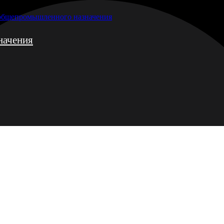
 общепромышленного назначения
начения