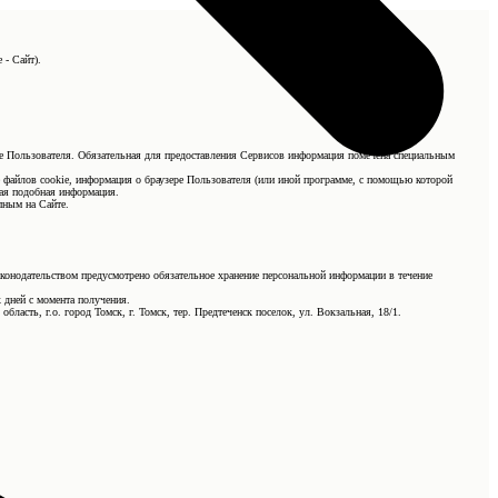
 - Сайт).
ные Пользователя. Обязательная для предоставления Сервисов информация помечена специальным
е файлов cookie, информация о браузере Пользователя (или иной программе, с помощью которой
ная подобная информация.
пным на Сайте.
аконодательством предусмотрено обязательное хранение персональной информации в течение
 дней с момента получения.
ласть, г.о. город Томск, г. Томск, тер. Предтеченск поселок, ул. Вокзальная, 18/1.