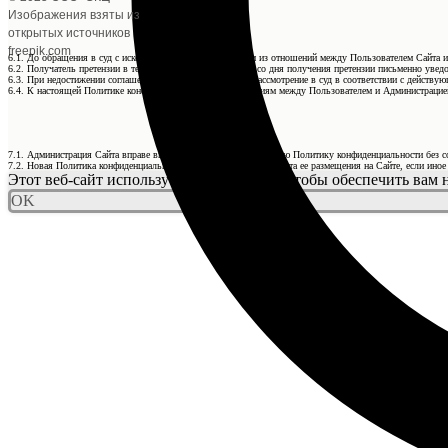
Изображения взяты из
открытых источников
freepik.com
6.1. До обращения в суд с иском по спорам, возникающим из отношений между Пользователем Сайта и
6.2. Получатель претензии в течение 30 календарных дней со дня получения претензии письменно уведо
6.3. При недостижении соглашения спор будет передан на рассмотрение в суд в соответствии с действ
6.4. К настоящей Политике конфиденциальности и отношениям между Пользователем и Администрацией
7.1. Администрация Сайта вправе вносить изменения в настоящую Политику конфиденциальности без с
7.2. Новая Политика конфиденциальности вступает в силу с момента ее размещения на Сайте, если ино
Этот веб-сайт использует файлы cookie, чтобы обеспечить вам
OK