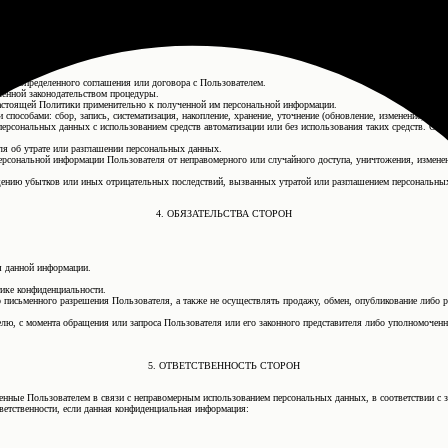
 конкретных сервисов.
случаев добровольного предоставления Пользователем информации о себе для общего доступа неограниче
ях:
ения определенного соглашения или договора с Пользователем.
ленной законодательством процедуры.
 настоящей Политики применительно к полученной им персональной информации.
особами: сбор, запись, систематизация, накопление, хранение, уточнение (обновление, изменение), извле
персональных данных с использованием средств автоматизации или без использования таких средств. Об
я об утрате или разглашении персональных данных.
рсональной информации Пользователя от неправомерного или случайного доступа, уничтожения, изменен
щению убытков или иных отрицательных последствий, вызванных утратой или разглашением персональны
4. ОБЯЗАТЕЛЬСТВА СТОРОН
я данной информации.
ике конфиденциальности.
ого письменного разрешения Пользователя, а также не осуществлять продажу, обмен, опубликование либ
ю, с момента обращения или запроса Пользователя или его законного представителя либо уполномоченн
5. ОТВЕТСТВЕННОСТЬ СТОРОН
есенные Пользователем в связи с неправомерным использованием персональных данных, в соответствии с 
ветственности, если данная конфиденциальная информация: