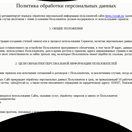
Политика обработки персональных данных
) регламентирует порядок обработки персональной информации пользователей сайта
https://svcab.ru/
(далее
 в случае несогласия с этими условиями Пользователь должен воздержаться от использования сервисов.
1. ОБЩИЕ ПОЛОЖЕНИЯ
истрации (создании учетной записи) или в процессе использования Сервисов, включая персональные дан
щью установленного на устройстве Пользователя программного обеспечения, в том числе IP-адрес, данны
ения, используемых Пользователем, дата и время доступа к сервисам, адреса запрашиваемых страниц и и
 несет ответственности за сайты третьих лиц, на которые Пользователь может перейти по ссылкам, досту
2. ЦЕЛИ ОБРАБОТКИ ПЕРСОНАЛЬНОЙ ИНФОРМАЦИИ ПОЛЬЗОВАТЕЛЕЙ
ния сервисов или исполнения соглашений и договоров с Пользователем, за исключением случаев, когда з
ных Сайт прекращает обработку персональных данных Пользователя в срок, не превышающий 10 рабочих
почты: sales@svcab.ru, а также путем письменного обращения по юридическому адресу: 634507, Томская об
сающихся использования Сайта, оказания услуг, обработку запросов и заявок от Пользователя.
шенничества.
м.
ении проблем, связанных с использованием Сайта.
3. УСЛОВИЯ ОБРАБОТКИ ПЕРСОНАЛЬНОЙ ИНФОРМАЦИИ ПОЛЬЗОВАТЕЛЕЙ
И ЕЕ ПЕРЕДАЧИ ТРЕТЬИМ ЛИЦАМ