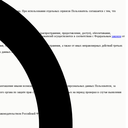
нному кругу лиц. При использовании отдельных сервисов Пользователь соглашается с тем, что
чение, использование, передача (распространение, предоставление, доступ), обезличивание,
работка персональных данных Пользователей осуществляется в соответствии с Федеральным
законом
от
ия, блокирования, копирования, распространения, а также от иных неправомерных действий третьих
х данных Пользователя.
о разглашение иными возможными способами переданных персональных данных Пользователя, за
ого органа по защите прав субъектов персональных данных на период проверки в случае выявления
законодательством Российской Федерации.