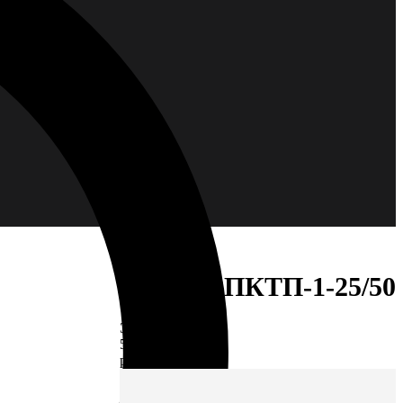
Муфта 2ПКТП-1-25/50
ЭС-00006700
5692,96
р.