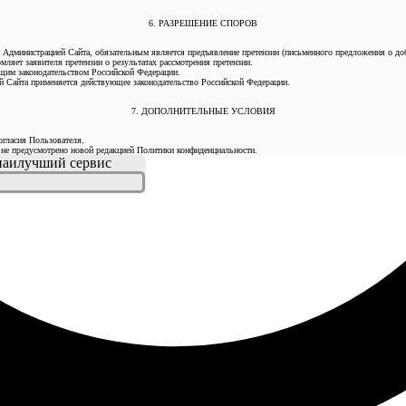
6. РАЗРЕШЕНИЕ СПОРОВ
 Администрацией Сайта, обязательным является предъявление претензии (письменного предложения о до
мляет заявителя претензии о результатах рассмотрения претензии.
ующим законодательством Российской Федерации.
 Сайта применяется действующее законодательство Российской Федерации.
7. ДОПОЛНИТЕЛЬНЫЕ УСЛОВИЯ
огласия Пользователя.
е не предусмотрено новой редакцией Политики конфиденциальности.
 наилучший сервис