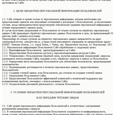
доступным на Сайте.
2. ЦЕЛИ ОБРАБОТКИ ПЕРСОНАЛЬНОЙ ИНФОРМАЦИИ ПОЛЬЗОВАТЕЛЕЙ
2.1. Сайт собирает и хранит только ту персональную информацию, которая необходима для
предоставления сервисов или исполнения соглашений и договоров с Пользователем, за исключением
случаев, когда законодательством предусмотрено обязательное хранение персональной информации в
течение определенного законом срока.
В случае получения уведомления от Пользователя об отзыве согласия на обработку персональных
данных Сайт прекращает обработку персональных данных Пользователя в срок, не превышающий 10
рабочих дней с момента получения.
Уведомление об отзыве согласия на обработку персональных данных направляется на адрес
электронной почты: sales@svcab.ru, а также путем письменного обращения по юридическому адресу:
634507, Томская область, г.о. город Томск, г. Томск, тер. Предтеченск поселок, ул. Вокзальная, 18/1.
2.2. Персональную информацию Пользователя Сайт обрабатывает в следующих целях:
2.2.1. Идентификации Пользователя, зарегистрированного на Сайте.
2.2.2. Предоставления Пользователю доступа к персонализированным ресурсам Сайта.
2.2.3. Установления с Пользователем обратной связи, включая направление уведомлений, запросов,
касающихся использования Сайта, оказания услуг, обработку запросов и заявок от Пользователя.
2.2.4. Определения места нахождения Пользователя для обеспечения безопасности, предотвращения
мошенничества.
2.2.5. Подтверждения достоверности и полноты персональных данных, предоставленных
Пользователем.
2.2.6. Создания учетной записи, если Пользователь дал согласие на создание учетной записи.
2.2.7. Уведомления Пользователя Сайта.
2.2.8. Предоставления Пользователю эффективной клиентской и технической поддержки при
возникновении проблем, связанных с использованием Сайта.
2.2.9. Осуществления рекламной деятельности с согласия Пользователя.
3. УСЛОВИЯ ОБРАБОТКИ ПЕРСОНАЛЬНОЙ ИНФОРМАЦИИ ПОЛЬЗОВАТЕЛЕЙ
И ЕЕ ПЕРЕДАЧИ ТРЕТЬИМ ЛИЦАМ
3.1. Сайт хранит персональную информацию Пользователей в соответствии с внутренними
регламентами конкретных сервисов.
3.2. В отношении персональной информации Пользователя сохраняется ее конфиденциальность,
кроме случаев добровольного предоставления Пользователем информации о себе для общего доступа