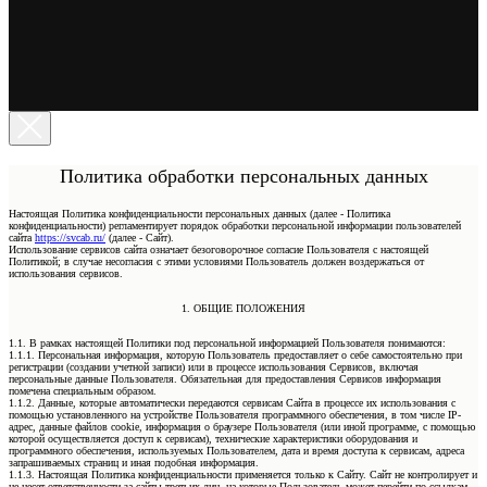
Политика обработки персональных данных
Настоящая Политика конфиденциальности персональных данных (далее - Политика
конфиденциальности) регламентирует порядок обработки персональной информации пользователей
сайта
https://svcab.ru/
(далее - Сайт).
Использование сервисов сайта означает безоговорочное согласие Пользователя с настоящей
Политикой; в случае несогласия с этими условиями Пользователь должен воздержаться от
использования сервисов.
1. ОБЩИЕ ПОЛОЖЕНИЯ
1.1. В рамках настоящей Политики под персональной информацией Пользователя понимаются:
1.1.1. Персональная информация, которую Пользователь предоставляет о себе самостоятельно при
регистрации (создании учетной записи) или в процессе использования Сервисов, включая
персональные данные Пользователя. Обязательная для предоставления Сервисов информация
помечена специальным образом.
1.1.2. Данные, которые автоматически передаются сервисам Сайта в процессе их использования с
помощью установленного на устройстве Пользователя программного обеспечения, в том числе IP-
адрес, данные файлов cookie, информация о браузере Пользователя (или иной программе, с помощью
которой осуществляется доступ к сервисам), технические характеристики оборудования и
программного обеспечения, используемых Пользователем, дата и время доступа к сервисам, адреса
запрашиваемых страниц и иная подобная информация.
1.1.3. Настоящая Политика конфиденциальности применяется только к Сайту. Сайт не контролирует и
не несет ответственности за сайты третьих лиц, на которые Пользователь может перейти по ссылкам,