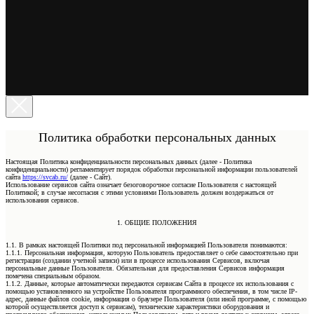
Политика обработки персональных данных
Настоящая Политика конфиденциальности персональных данных (далее - Политика
конфиденциальности) регламентирует порядок обработки персональной информации пользователей
сайта
https://svcab.ru/
(далее - Сайт).
Использование сервисов сайта означает безоговорочное согласие Пользователя с настоящей
Политикой; в случае несогласия с этими условиями Пользователь должен воздержаться от
использования сервисов.
1. ОБЩИЕ ПОЛОЖЕНИЯ
1.1. В рамках настоящей Политики под персональной информацией Пользователя понимаются:
1.1.1. Персональная информация, которую Пользователь предоставляет о себе самостоятельно при
регистрации (создании учетной записи) или в процессе использования Сервисов, включая
персональные данные Пользователя. Обязательная для предоставления Сервисов информация
помечена специальным образом.
1.1.2. Данные, которые автоматически передаются сервисам Сайта в процессе их использования с
помощью установленного на устройстве Пользователя программного обеспечения, в том числе IP-
адрес, данные файлов cookie, информация о браузере Пользователя (или иной программе, с помощью
которой осуществляется доступ к сервисам), технические характеристики оборудования и