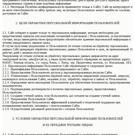
программного обеспечения, используемых Пользователем, дата и время доступа к сервисам, адреса
запрашиваемых страниц и иная подобная информация.
1.1.3. Настоящая Политика конфиденциальности применяется только к Сайту. Сайт не контролирует и
не несет ответственности за сайты третьих лиц, на которые Пользователь может перейти по ссылкам,
доступным на Сайте.
2. ЦЕЛИ ОБРАБОТКИ ПЕРСОНАЛЬНОЙ ИНФОРМАЦИИ ПОЛЬЗОВАТЕЛЕЙ
2.1. Сайт собирает и хранит только ту персональную информацию, которая необходима для
предоставления сервисов или исполнения соглашений и договоров с Пользователем, за исключением
случаев, когда законодательством предусмотрено обязательное хранение персональной информации в
течение определенного законом срока.
В случае получения уведомления от Пользователя об отзыве согласия на обработку персональных
данных Сайт прекращает обработку персональных данных Пользователя в срок, не превышающий 10
рабочих дней с момента получения.
Уведомление об отзыве согласия на обработку персональных данных направляется на адрес
электронной почты: sales@svcab.ru, а также путем письменного обращения по юридическому адресу:
634507, Томская область, г.о. город Томск, г. Томск, тер. Предтеченск поселок, ул. Вокзальная, 18/1.
2.2. Персональную информацию Пользователя Сайт обрабатывает в следующих целях:
2.2.1. Идентификации Пользователя, зарегистрированного на Сайте.
2.2.2. Предоставления Пользователю доступа к персонализированным ресурсам Сайта.
2.2.3. Установления с Пользователем обратной связи, включая направление уведомлений, запросов,
касающихся использования Сайта, оказания услуг, обработку запросов и заявок от Пользователя.
2.2.4. Определения места нахождения Пользователя для обеспечения безопасности, предотвращения
мошенничества.
2.2.5. Подтверждения достоверности и полноты персональных данных, предоставленных
Пользователем.
2.2.6. Создания учетной записи, если Пользователь дал согласие на создание учетной записи.
2.2.7. Уведомления Пользователя Сайта.
2.2.8. Предоставления Пользователю эффективной клиентской и технической поддержки при
возникновении проблем, связанных с использованием Сайта.
2.2.9. Осуществления рекламной деятельности с согласия Пользователя.
3. УСЛОВИЯ ОБРАБОТКИ ПЕРСОНАЛЬНОЙ ИНФОРМАЦИИ ПОЛЬЗОВАТЕЛЕЙ
И ЕЕ ПЕРЕДАЧИ ТРЕТЬИМ ЛИЦАМ
3.1. Сайт хранит персональную информацию Пользователей в соответствии с внутренними