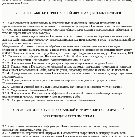
доступным на Сайте.
2. ЦЕЛИ ОБРАБОТКИ ПЕРСОНАЛЬНОЙ ИНФОРМАЦИИ ПОЛЬЗОВАТЕЛЕЙ
2.1. Сайт собирает и хранит только ту персональную информацию, которая необходима для
предоставления сервисов или исполнения соглашений и договоров с Пользователем, за исключением
случаев, когда законодательством предусмотрено обязательное хранение персональной информации в
течение определенного законом срока.
В случае получения уведомления от Пользователя об отзыве согласия на обработку персональных
данных Сайт прекращает обработку персональных данных Пользователя в срок, не превышающий 10
рабочих дней с момента получения.
Уведомление об отзыве согласия на обработку персональных данных направляется на адрес
электронной почты: sales@svcab.ru, а также путем письменного обращения по юридическому адресу:
634507, Томская область, г.о. город Томск, г. Томск, тер. Предтеченск поселок, ул. Вокзальная, 18/1.
2.2. Персональную информацию Пользователя Сайт обрабатывает в следующих целях:
2.2.1. Идентификации Пользователя, зарегистрированного на Сайте.
2.2.2. Предоставления Пользователю доступа к персонализированным ресурсам Сайта.
2.2.3. Установления с Пользователем обратной связи, включая направление уведомлений, запросов,
касающихся использования Сайта, оказания услуг, обработку запросов и заявок от Пользователя.
2.2.4. Определения места нахождения Пользователя для обеспечения безопасности, предотвращения
мошенничества.
2.2.5. Подтверждения достоверности и полноты персональных данных, предоставленных
Пользователем.
2.2.6. Создания учетной записи, если Пользователь дал согласие на создание учетной записи.
2.2.7. Уведомления Пользователя Сайта.
2.2.8. Предоставления Пользователю эффективной клиентской и технической поддержки при
возникновении проблем, связанных с использованием Сайта.
2.2.9. Осуществления рекламной деятельности с согласия Пользователя.
3. УСЛОВИЯ ОБРАБОТКИ ПЕРСОНАЛЬНОЙ ИНФОРМАЦИИ ПОЛЬЗОВАТЕЛЕЙ
И ЕЕ ПЕРЕДАЧИ ТРЕТЬИМ ЛИЦАМ
3.1. Сайт хранит персональную информацию Пользователей в соответствии с внутренними
регламентами конкретных сервисов.
3.2. В отношении персональной информации Пользователя сохраняется ее конфиденциальность,
кроме случаев добровольного предоставления Пользователем информации о себе для общего доступа