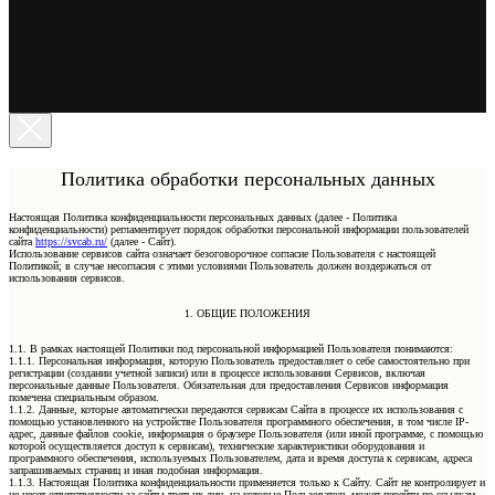
Политика обработки персональных данных
Настоящая Политика конфиденциальности персональных данных (далее - Политика
конфиденциальности) регламентирует порядок обработки персональной информации пользователей
сайта
https://svcab.ru/
(далее - Сайт).
Использование сервисов сайта означает безоговорочное согласие Пользователя с настоящей
Политикой; в случае несогласия с этими условиями Пользователь должен воздержаться от
использования сервисов.
1. ОБЩИЕ ПОЛОЖЕНИЯ
1.1. В рамках настоящей Политики под персональной информацией Пользователя понимаются:
1.1.1. Персональная информация, которую Пользователь предоставляет о себе самостоятельно при
регистрации (создании учетной записи) или в процессе использования Сервисов, включая
персональные данные Пользователя. Обязательная для предоставления Сервисов информация
помечена специальным образом.
1.1.2. Данные, которые автоматически передаются сервисам Сайта в процессе их использования с
помощью установленного на устройстве Пользователя программного обеспечения, в том числе IP-
адрес, данные файлов cookie, информация о браузере Пользователя (или иной программе, с помощью
которой осуществляется доступ к сервисам), технические характеристики оборудования и
программного обеспечения, используемых Пользователем, дата и время доступа к сервисам, адреса
запрашиваемых страниц и иная подобная информация.
1.1.3. Настоящая Политика конфиденциальности применяется только к Сайту. Сайт не контролирует и
не несет ответственности за сайты третьих лиц, на которые Пользователь может перейти по ссылкам,