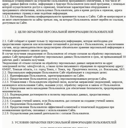
помощью установленного на устройстве Пользователя программного обеспечения, в том числе IP-
адрес, данные файлов cookie, информация о браузере Пользователя (или иной программе, с помощью
которой осуществляется доступ к сервисам), технические характеристики оборудования и
программного обеспечения, используемых Пользователем, дата и время доступа к сервисам, адреса
запрашиваемых страниц и иная подобная информация.
1.1.3. Настоящая Политика конфиденциальности применяется только к Сайту. Сайт не контролирует и
не несет ответственности за сайты третьих лиц, на которые Пользователь может перейти по ссылкам,
доступным на Сайте.
2. ЦЕЛИ ОБРАБОТКИ ПЕРСОНАЛЬНОЙ ИНФОРМАЦИИ ПОЛЬЗОВАТЕЛЕЙ
2.1. Сайт собирает и хранит только ту персональную информацию, которая необходима для
предоставления сервисов или исполнения соглашений и договоров с Пользователем, за исключением
случаев, когда законодательством предусмотрено обязательное хранение персональной информации в
течение определенного законом срока.
В случае получения уведомления от Пользователя об отзыве согласия на обработку персональных
данных Сайт прекращает обработку персональных данных Пользователя в срок, не превышающий 10
рабочих дней с момента получения.
Уведомление об отзыве согласия на обработку персональных данных направляется на адрес
электронной почты: sales@svcab.ru, а также путем письменного обращения по юридическому адресу:
634507, Томская область, г.о. город Томск, г. Томск, тер. Предтеченск поселок, ул. Вокзальная, 18/1.
2.2. Персональную информацию Пользователя Сайт обрабатывает в следующих целях:
2.2.1. Идентификации Пользователя, зарегистрированного на Сайте.
2.2.2. Предоставления Пользователю доступа к персонализированным ресурсам Сайта.
2.2.3. Установления с Пользователем обратной связи, включая направление уведомлений, запросов,
касающихся использования Сайта, оказания услуг, обработку запросов и заявок от Пользователя.
2.2.4. Определения места нахождения Пользователя для обеспечения безопасности, предотвращения
мошенничества.
2.2.5. Подтверждения достоверности и полноты персональных данных, предоставленных
Пользователем.
2.2.6. Создания учетной записи, если Пользователь дал согласие на создание учетной записи.
2.2.7. Уведомления Пользователя Сайта.
2.2.8. Предоставления Пользователю эффективной клиентской и технической поддержки при
возникновении проблем, связанных с использованием Сайта.
2.2.9. Осуществления рекламной деятельности с согласия Пользователя.
3. УСЛОВИЯ ОБРАБОТКИ ПЕРСОНАЛЬНОЙ ИНФОРМАЦИИ ПОЛЬЗОВАТЕЛЕЙ