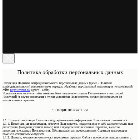
Политика обработки персональных данных
Настоящая Политика конфиденциальности персональных данных (далее - Политика
конфиденциальности) регламентирует порядок обработки персональной информации пользователей
сайта
https://svcab.ru/
(далее - Сайт).
Использование сервисов сайта означает безоговорочное согласие Пользователя с настоящей
Политикой; в случае несогласия с этими условиями Пользователь должен воздержаться от
использования сервисов.
1. ОБЩИЕ ПОЛОЖЕНИЯ
1.1. В рамках настоящей Политики под персональной информацией Пользователя понимаются:
1.1.1. Персональная информация, которую Пользователь предоставляет о себе самостоятельно при
регистрации (создании учетной записи) или в процессе использования Сервисов, включая
персональные данные Пользователя. Обязательная для предоставления Сервисов информация
помечена специальным образом.
1.1.2. Данные, которые автоматически передаются сервисам Сайта в процессе их использования с