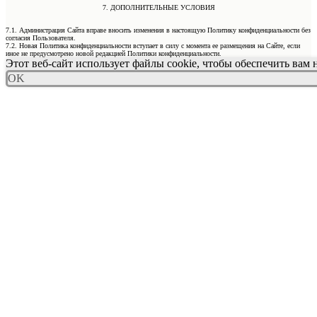
7. ДОПОЛНИТЕЛЬНЫЕ УСЛОВИЯ
7.1. Администрация Сайта вправе вносить изменения в настоящую Политику конфиденциальности без
согласия Пользователя.
7.2. Новая Политика конфиденциальности вступает в силу с момента ее размещения на Сайте, если
иное не предусмотрено новой редакцией Политики конфиденциальности.
Этот веб-сайт использует файлы cookie, чтобы обеспечить вам
OK