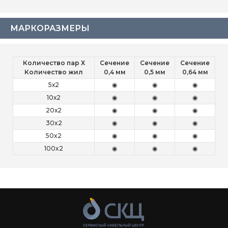
МАРКОРАЗМЕРЫ
Количество пар Х
Сечение
Сечение
Сечение
Количество жил
0,4 мм
0,5 мм
0,64 мм
5х2
◉
◉
◉
10х2
◉
◉
◉
20х2
◉
◉
◉
30x2
◉
◉
◉
50x2
◉
◉
◉
100x2
◉
◉
◉