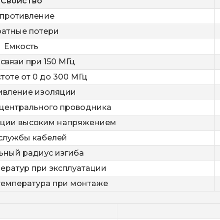
Свойство
противление
атные потери
Емкость
связи при 150 МГц
тоте от 0 до 300 МГц
ивление изоляции
центрального проводника
яции высоким напряжением
службы кабелей
ный радиус изгиба
ератур при эксплуатации
емпература при монтаже