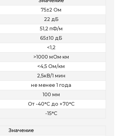
Значение
75±2 Ом
22 дБ
51,2 пФ/м
65±10 дБ
<1,2
>1000 мОм∙км
<4,5 Ом/км
2,5кВ/1 мин
не менее 1 года
100 мм
От -40°С до +70°С
-15°С
Значение