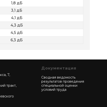
1,8 дБ
3,1 дБ
4,1 дБ
4,3 дБ
4,5 дБ
6,3 дБ
Документация
са, 7,
Сводная ведомость
результатов проведения
кий тракт,
специальной оценки
условий труда
чевского