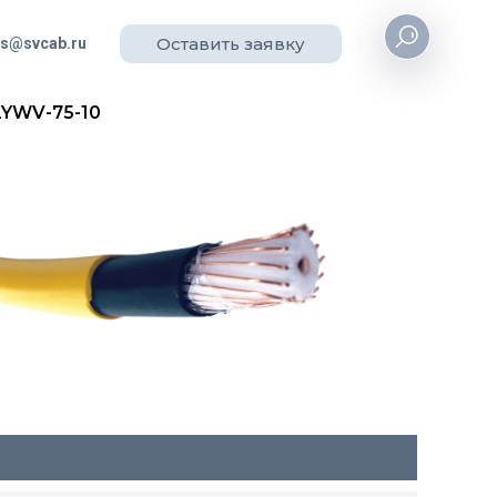
Оставить заявку
es@svcab.ru
YWV-75-10