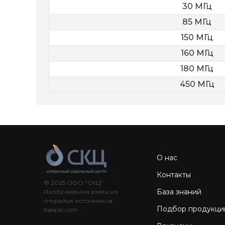
30 МГц
85 МГц
150 МГц
160 МГц
180 МГц
450 МГц
О нас
Контакты
© 2025 ООО "СКЦ"
База знаний
Изображения взяты из
открытых источников
Подбор продукци
freepik.com