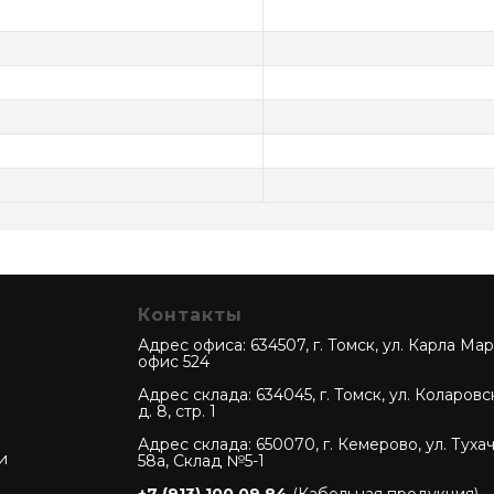
Контакты
Адрес офиса: 634507, г. Томск, ул. Карла Марк
офис 524
Адрес склада: 634045, г. Томск, ул. Коларовс
д. 8, стр. 1
Адрес склада: 650070, г. Кемерово, ул. Туха
и
58а, Склад №5-1