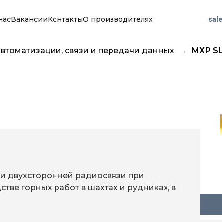
нас
Вакансии
Контакты
О производителях
sal
автоматизации, связи и передачи данных
МХР SL
и двухсторонней радиосвязи при
стве горных работ в шахтах и рудниках, в