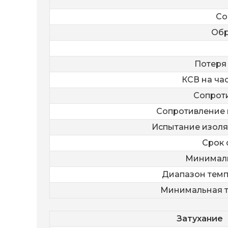
Со
Обр
Потеря 
КСВ на час
Сопрот
Сопротивление 
Испытание изол
Срок 
Минималь
Диапазон темп
Минимальная т
Затухание