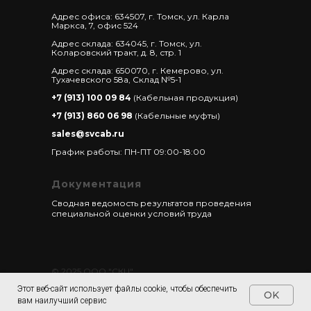
Адрес офиса: 634507, г. Томск, ул. Карла
Маркса, 7, офис 524
Адрес склада: 634045, г. Томск, ул.
Коларовский тракт, д. 8, стр. 1
Адрес склада: 650070, г. Кемерово, ул.
Тухачевского 58а, Склад №5-1
+7 (913) 100 09 84
(Кабельная продукция)
+7 (913) 860 06 98
(Кабельные муфты)
sales@svcab.ru
График работы: ПН-ПТ 09:00-18:00
Документация
Сводная ведомость результатов проведения
специальной оценки условий труда
© 2025 ООО "СКЦ"
Изображения взяты из открытых источников
Этот веб-сайт использует файлы cookie, чтобы обеспечить
OK
freepik.com
вам наилучший сервис