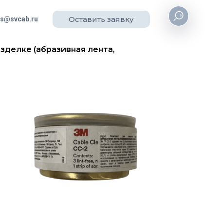
Оставить заявку
es@svcab.ru
азделке (абразивная лента,