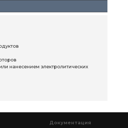
одуктов
моторов
 или нанесением электролитических
Документация