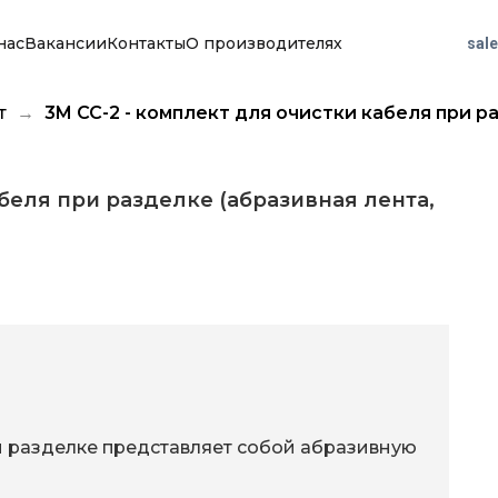
нас
Вакансии
Контакты
О производителях
sal
т
3M CC-2 - комплект для очистки кабеля при р
абеля при разделке (абразивная лента,
и разделке представляет собой абразивную