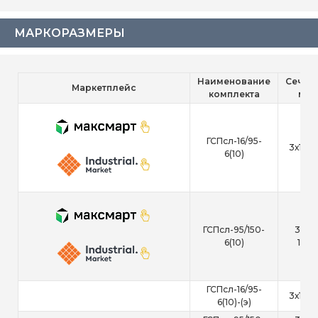
МАРКОРАЗМЕРЫ
Наименование
Сечени
Маркетплейс
комплекта
мм²
ГСПсл-16/95-
3х16-9
6(10)
ГСПсл-95/150-
3x95
6(10)
150+
ГСПсл-16/95-
3х16-9
6(10)-(э)