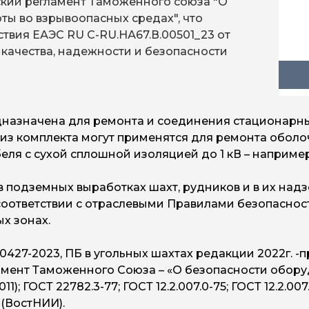
еский регламент Таможенного союза "О
ты во взрывоопасных средах", что
твия ЕАЭС RU С-RU.НА67.В.00501_23 от
е качества, надежности и безопасности
назначена для ремонта и соединения стационарны
 из комплекта могут применятся для ремонта оболо
ля с сухой сплошной изоляцией до 1 кВ – например
 подземных выработках шахт, рудников и в их над
 соответствии с отраслевыми Правилами безопасн
х зонах.
00427-2023, ПБ в угольных шахтах редакции 2022г. -п
гламент Таможенного Союза – «О безопасности обор
11); ГОСТ 22782.3-77; ГОСТ 12.2.007.0-75; ГОСТ 12.2.007
 (ВостНИИ).