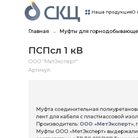
Наша продукция
О 
Главная
Муфты для горнодобывающе
ПСПсл 1 кВ
ООО "МетЭксперт"
Артикул:
Муфта соединительная полиуретанов
лент для кабеля с пластмассовой изо
Производитель:
ООО «МетЭксперт»
,
Муфты ООО «МетЭксперт» выдержали 