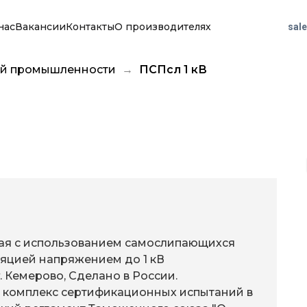
нас
Вакансии
Контакты
О производителях
sal
й промышленности
ПСПсл 1 кВ
ая с использованием самослипающихся
ляцией напряжением до 1 кВ
 г. Кемерово, Сделано в России.
комплекс сертификационных испытаний в