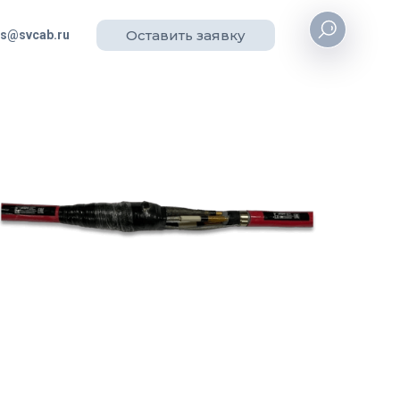
Оставить заявку
es@svcab.ru