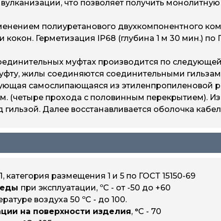
вулканизации, что позволяет получить монолитную
енением полиуретанового двухкомпонентного комп
он. Герметизация IP68 (глубина 1 м 30 мин.) по ГО
оединительных муфтах производится по следующей с
муфту, жилы соединяются соединительными гильзам
рующая самослипающаяся из этиленпропиленовой р
м. (четыре прохода с половинным перекрытием). И
 гильзой. Далее восстанавливается оболочка кабе
, категория размещения 1 и 5 по ГОСТ 15150-69
реды
при эксплуатации, ºС - от -50 до +60
ературе воздуха 50 ºС - до 100.
ции на поверхности изделия
, °С - 70