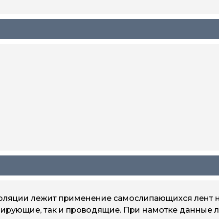
оляции лежит применение самослипающихся лент н
ирующие, так и проводящие. При намотке данные л