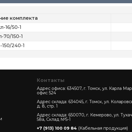
ние комплекта
-16/50-1
-70/150-1
150/240-1
Контакты
Адрес офиса: 634507, г. Томск, ул. Карла Марк
офис 524
Адрес склада: 634045, г. Томск, ул. Коларовс
д. 8, стр. 1
Адрес склада: 650070, г. Кемерово, ул. Туха
и
58а, Склад №5-1
+7 (913) 100 09 84
(Кабельная продукция)