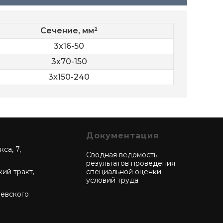
Сечение, мм²
3х16-50
3х70-150
3x150-240
Документация
са, 7,
Сводная ведомость
результатов проведения
кий тракт,
специальной оценки
условий труда
чевского