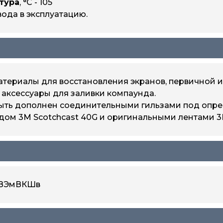
тура
, °С - 105
вода в эксплуатацию.
териалы для восстановления экранов, первичной и
аксессуары для заливки компаунда.
быть дополнен соединительными гильзами под опре
ом 3М Scotchcast 40G и оригинальными лентами 3М
КВЭмВКШв