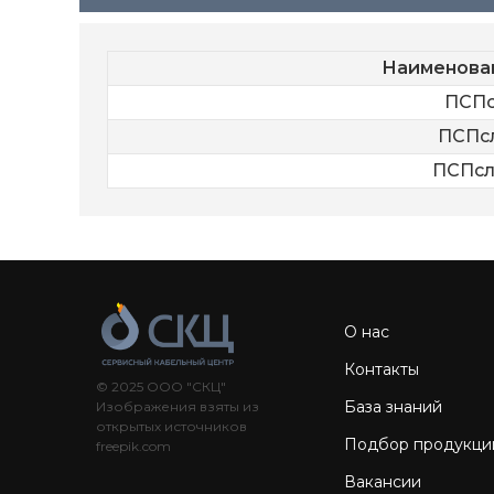
Наименова
ПСПсл
ПСПсл
ПСПсл-
О нас
Контакты
© 2025 ООО "СКЦ"
База знаний
Изображения взяты из
открытых источников
Подбор продукци
freepik.com
Вакансии