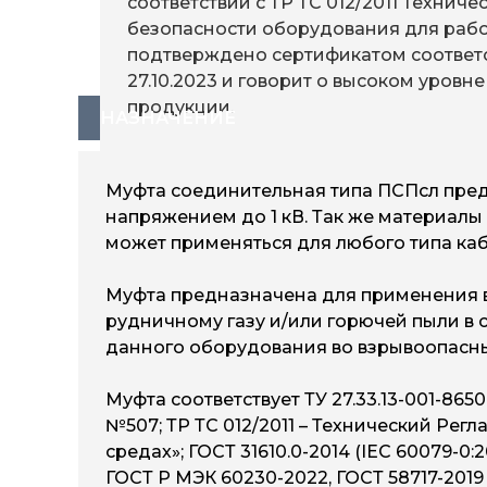
соответствии с ТР ТС 012/2011 Технич
безопасности оборудования для рабо
подтверждено сертификатом соответс
27.10.2023 и говорит о высоком уровн
продукции.
НАЗНАЧЕНИЕ
Муфта соединительная типа ПСПсл пред
напряжением до 1 кВ. Так же материалы
может применяться для любого типа кабе
Муфта предназначена для применения в
рудничному газу и/или горючей пыли в
данного оборудования во взрывоопасны
Муфта соответствует ТУ 27.33.13-001-865
№507; ТР ТС 012/2011 – Технический Ре
средах»; ГОСТ 31610.0-2014 (IEC 60079-0:20
ГОСТ Р МЭК 60230-2022, ГОСТ 58717-2019