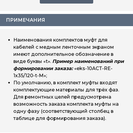
3/1х150/240-
лентой 2228
1х150/240-M
M
с внешней
eks-10АСС-
ПРИМЕЧАНИЯ
герметизацией
eks-10АСС-
RE-
трубкой
35-120
RE-
6
3/1х35/120-
холодной
1х35/120-M
M
усадки
Наименования комплектов муфт для
с внешней
кабелей с медным ленточным экраном
eks-10АСС-
герметизацией
eks-10АСС-
RE-
имеют дополнительное обозначение в
трубкой
150-240
RE-
7
3/1х150/240-
холодной
1х150/240-M
виде буквы «t».
Пример наименований при
M
усадки
формировании заказа:
«eks-10АСТ-RE-
1x35/120-t-M»;
По умолчанию, в комплект муфты входят
комплектующие материалы для трёх фаз.
Для ремонтных целей предусмотрена
возможность заказа комплекта муфты на
одну фазу (соответствующий столбец в
таблице для формирования заказа).