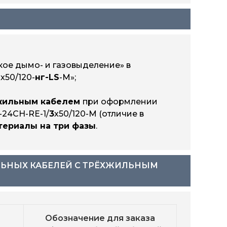
0-
eks-24CH-RE-ТАС-1х120/240-
W-M
0-
eks-24CH-RE-ТАС-1х185/400-
W-M
30-
eks-24CH-RE-ТАС-1х400/630-
ое дымо- и газовыделение» в
W-M
х50/120-
нг-LS
-M»;
хжильным кабелем
при оформлении
-24CH-RE-1/
3
х50/120-M (отличие в
териалы на три фазы
.
ЛЬНЫХ КАБЕЛЕЙ С ТРЁХЖИЛЬНЫМ
Обозначение для заказа