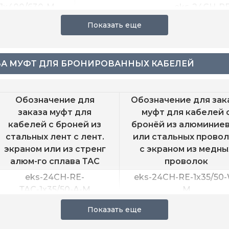
1х400/630-M
eks-24CH-RE
ЗА МУФТ ДЛЯ БРОНИРОВАННЫХ КАБЕЛЕЙ
Обозначение для
Обозначение для зак
заказа муфт для
муфт для кабелей 
кабелей с броней из
бронёй из алюминие
стальных лент с лент.
или стальных прово
экраном или из стренг
с экраном из медны
алюм-го сплава ТАС
проволок
eks-24CH-RE-
eks-24CH-RE-1х35/50
ТАС-1х35/50-А-M
M
eks-24CH-RE-
eks-24CH-RE-1х50/120
ТАС-1х50/120-А-M
M