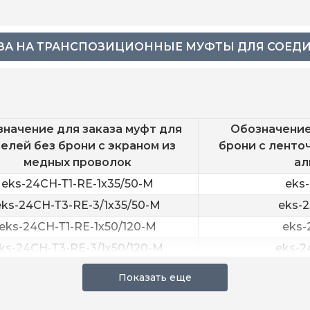
ЗА НА ТРАНСПОЗИЦИОННЫЕ МУФТЫ ДЛЯ СОЕД
начение для заказа муфт для
Обозначение
елей без брони с экраном из
брони с ленто
медных проволок
ал
eks-24CH-Т1-RE-1х35/50-M
eks
eks-24CH-Т3-RE-3/1х35/50-M
eks-
eks-24CH-Т1-RE-1х50/120-M
eks-
ks-24CH-Т3-RE-3/1х50/120-M
eks-2
eks-24CH-Т1-RE-1х120/240-M
eks-
ks-24CH-Т3-RE-3/1х120/240-M
eks-2