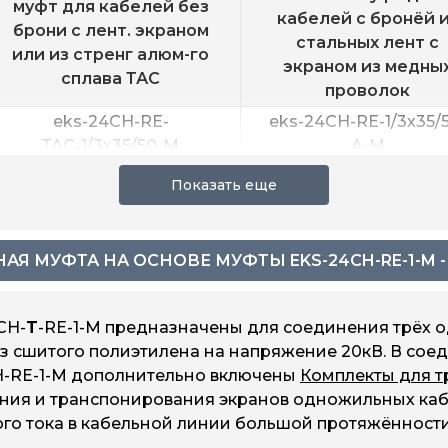
муфт для кабелей без
кабелей с бронёй 
брони с лент. экраном
стальных лент с
или из стренг алюм-го
экраном из медны
сплава ТАС
проволок
eks-24CH-RE-
eks-24CH-RE-1/3х35/
ТАС-1/3х35/50-M
А-M
eks-24CH-RE-
eks-24CH-RE-1/3х50/1
ТАС-1/3х50/120-M
А-M
eks-24CH-RE-
eks-24CH-RE-
ТАС-1/3х120/240-M
1/3х120/240-А-M
МУФТА НА ОСНОВЕ МУФТЫ EKS-24CH-RE-1-M - СЕ
eks-24CH-RE-
eks-24CH-RE-
ТАС-1/3х185/400-M
1/3х185/400-А-M
CH-
T
-RE-1-М предназначены для соединения трёх 
 сшитого полиэтилена на напряжение 20кВ. В соед
CH-RE-1-M дополнительно включены
Комплекты для т
ения и транспонирования экранов одножильных ка
го тока в кабельной линии большой протяжённости