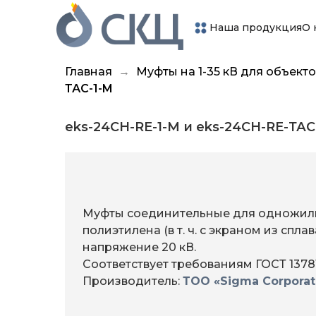
Наша продукция
О 
Главная
Муфты на 1-35 кВ для объек
ТАС-1-M
eks-24СH-RE-1-M и eks-24СH-RE-ТАС
Муфты соединительные для одножиль
полиэтилена (в т. ч. с экраном из спл
напряжение 20 кВ.
Соответствует требованиям ГОСТ 13781
Производитель:
ТОО «Sigma Corporat