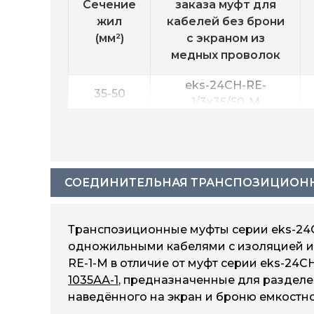
Сечение
заказа муфт для
жил
кабелей без брони
(мм²)
с экраном из
медных проволок
eks-24CH-RE-
35-50
1/3х35/50-M
eks-24CH-RE-
50-120
1/3х50/120-M
eks-24CH-RE-
120-240
1/3х120/240-M
СОЕДИНИТЕЛЬНАЯ ТРАНСПОЗИЦИОННАЯ 
eks-24CH-RE-
185-400
1/3х185/400-M
Транспозиционные муфты серии eks-24
одножильными кабелями с изоляцией из
RE-1-M в отличие от муфт серии eks-24
1035АА-1
, предназначенные для раздел
наведённого на экран и броню емкостно