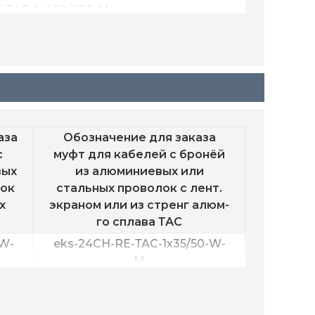
-ТАС-1х400/630-M
аза
Обозначение для заказа
с
муфт для кабелей с бронёй
вых
из алюминиевых или
лок
стальных проволок с лент.
х
экраном или из стренг алюм-
го сплава ТАС
-W-
eks-24CH-RE-ТАС-1х35/50-W-
M
-W-
eks-24CH-RE-ТАС-1х50/120-W-
M