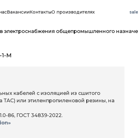
нас
Вакансии
Контакты
О производителях
sal
тов электроснабжения общепромышленного назнач
-1-M
ных кабелей с изоляцией из сшитого
ава ТАС) или этиленпропиленовой резины, на
.0-86, ГОСТ 34839-2022.
ion»