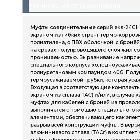
ТЕХНИЧЕСКАЯ СПЕЦИФИКАЦИЯ
Муфты соединительные серий eks-24СH-
экраном из гибких стренг термо-корроз
полиэтилена, с ПВХ оболочкой, с бронё
на срезах полупроводящего слоя жил с
проницаемостью. Выравнивание напряжё
специального корпуса холодноусаживае
полиуретановым компаундом 40G. Полу
термоусаживаемой трубки, которая уса
Входящая в соответствующие комплекты
экраном из сплава ТАС) и/или, в случае
муфтах для кабелей с броней из прово
выполняется с помощью специального к
элементами, обеспечивающего как элек
разрыв всей конструкции муфты. В верс
алюминиевого сплава (ТАСг) в комплект
муфты обеспечивается применением то