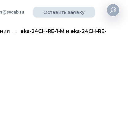
Оставить заявку
es@svcab.ru
ения
eks-24СH-RE-1-M и eks-24СH-RE-