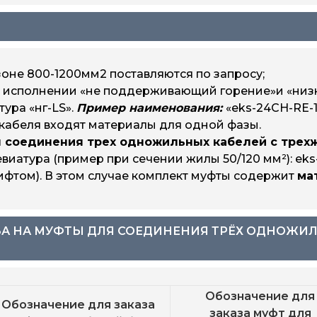
eks-24CH-RE-
eks-24CH-RE-1х120/24
ТАС-1х120/240-А-M
W-M
eks-24CH-RE-
eks-24CH-RE-1х185/40
ТАС-1х185/400-А-M
W-M
оне 800-1200мм2 поставляются по запросу;
eks-24CH-RE-
eks-24CH-RE-1х400/6
 исполнении «не поддерживающий горение»и «низк
ТАС-1х400/630-А-M
W-M
ура «нг-LS».
Пример наименования:
«eks-24CH-RE-1
кабеля входят материалы для одной фазы.
 соединения трех одножильных кабелей с тре
иатура (пример при сечении жилы 50/120 мм²): eks
том). В этом случае комплект муфты содержит
ма
ЗА НА МУФТЫ ДЛЯ СОЕДИНЕНИЯ ТРЁХ ОДНОЖИ
Обозначение для
Обозначение для заказа
заказа муфт для