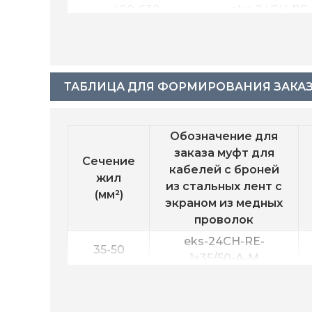
400-630
eks-24CH-RE-
ТАБЛИЦА ДЛЯ ФОРМИРОВАНИЯ ЗАКА
Обозначение для
заказа муфт для
Сечение
кабелей с броней
жил
из стальных лент с
(мм²)
экраном из медных
проволок
eks-24CH-RE-
35-50
1х35/50-А-M
eks-24CH-RE-
50-120
1х50/120-А-M