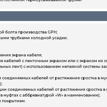
й болта производства GPH;
ыми трубками холодной усадки;
ения экрана кабеля;
я кабелей с ленточным экраном или с экраном из с
альных лент) с использованием непаяной системы за
 соединяемых кабелей от растяжения сростка в муфт
;
ии соединяемых кабелей от растяжения сростка в 
в муфтах с аббревиатурой «W» в наименовании);
 покрытием.