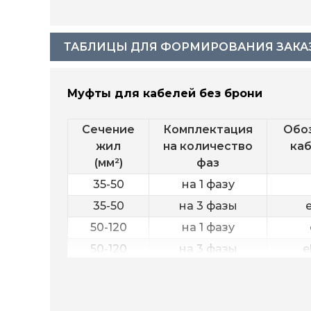
ТАБЛИЦЫ ДЛЯ ФОРМИРОВАНИЯ ЗАКА
Муфты для кабелей без брони
Сечение
Комплектация
Обоз
жил
на количество
каб
(мм²)
фаз
35-50
на 1 фазу
35-50
на 3 фазы
50-120
на 1 фазу
50-120
на 3 фазы
e
120-240
на 1 фазу
120-240
на 3 фазы
e