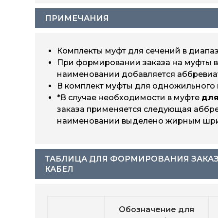
eks-24CH-RE-
120-240
1х120/240-А-M
ПРИМЕЧАНИЯ
eks-24CH-RE-
185-400
1х185/400-А-M
Комплекты муфт для сечений в диапаз
eks-24CH-RE-
При формировании заказа на муфты в
400-630
1х400/630-А-M
наименовании добавляется аббревиат
В комплект муфты для одножильного 
*В случае необходимости в муфте
для
заказа применяется следующая аббрев
наименовании выделено жирным шриф
ТАБЛИЦА ДЛЯ ФОРМИРОВАНИЯ ЗАКА
КАБЕЛ
Обозначение для