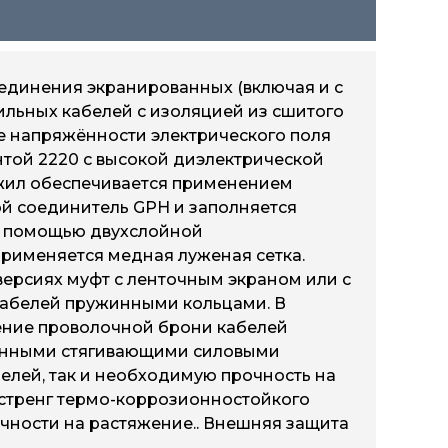
единения экранированных (включая и с
ильных кабелей с изоляцией из сшитого
ие напряжённости электрического поля
той 2220 с высокой диэлектрической
 жил обеспечивается применением
й соединитель GPH и заполняется
с помощью двухслойной
применяется медная луженая сетка.
ерсиях муфт с ленточным экраном или с
м кабелей пружинными кольцами. В
нение проволочной брони кабелей
ванными стягивающими силовыми
елей, так и необходимую прочность на
х стренг термо-коррозионностойкого
очности на растяжение.. Внешняя защита