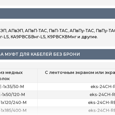
вЭП, АПвЭП, АПвП-ТАС, ПвП-ТАС, АПвПу-ТАС, ПвПу-ТА
-LS, КА9РВСБВнг-LS, К9РВСКВМнг и другие.
А МУФТ ДЛЯ КАБЕЛЕЙ БЕЗ БРОНИ
из медных
С ленточным экраном или экра
олок
-1х35/50-M
eks-24CH-R
-1х50/120-M
eks-24CH-R
1х120/240-M
eks-24CH-RE
1х185/400-M
eks-24CH-RE