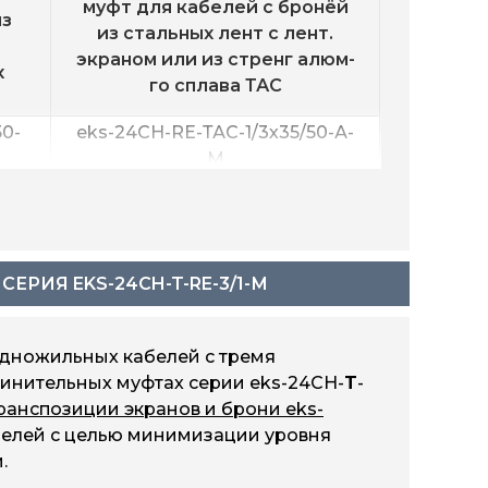
муфт для кабелей с бронёй
из
из стальных лент с лент.
экраном или из стренг алюм-
х
го сплава ТАС
50-
eks-24CH-RE-ТАС-1/3х35/50-А-
M
20-
eks-24CH-RE-ТАС-1/3х50/120-
А-M
eks-24CH-RE-ТАС-1/3х120/240-
А-M
РИЯ EKS-24CH-T-RE-3/1-М
eks-24CH-RE-ТАС-1/3х185/400-
А-M
одножильных кабелей с тремя
инительных муфтах серии eks-24CH-
T
-
ранспозиции экранов и брони eks-
белей с целью минимизации уровня
.