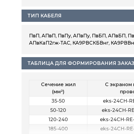
ТИП КАБЕЛЯ
ПвП, АПвП, ПвПу, АПвПу, ПвБП, АПвБП, П
АПвКаП2гж-ТАС, КА9РВСКБВнг, КА9РВВнг
ТАБЛИЦА ДЛЯ ФОРМИРОВАНИЯ ЗАКАЗ
Сечение жил
С экраном 
(мм²)
пров
35-50
eks-24CH-RE
50-120
eks-24CH-RE
120-240
eks-24CH-RE-
185-400
eks-24CH-RE-