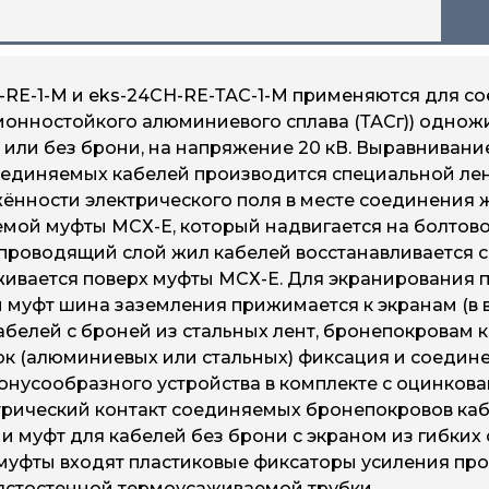
RE-1-М и eks-24СH-RE-ТАС-1-М применяются для со
ионностойкого алюминиевого сплава (ТАСг)) однож
й или без брони, на напряжение 20 кВ. Выравниван
оединяемых кабелей производится специальной лен
нности электрического поля в месте соединения
мой муфты МСХ-Е, который надвигается на болтово
проводящий слой жил кабелей восстанавливается 
живается поверх муфты МСХ-Е. Для экранирования 
 муфт шина заземления прижимается к экранам (в в
 кабелей с броней из стальных лент, бронепокрова
лок (алюминиевых или стальных) фиксация и соеди
онусообразного устройства в комплекте с оцинко
трический контакт соединяемых бронепокровов каб
ии муфт для кабелей без брони с экраном из гибки
 муфты входят пластиковые фиксаторы усиления пр
лстостенной термоусаживаемой трубки.