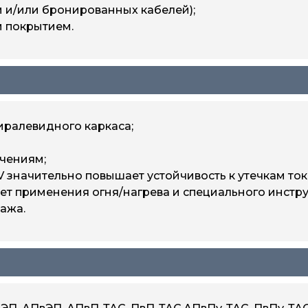
 и/или бронированных кабелей);
 покрытием.
иралевидного каркаса;
чениям;
 значительно повышает устойчивость к утечкам то
ет применения огня/нагрева и специального инстру
ажа.