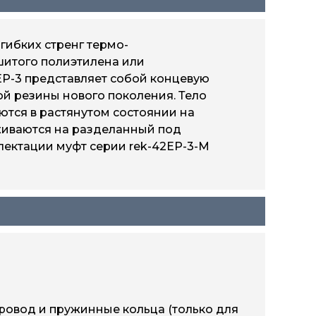
гибких стренг термо-
шитого полиэтилена или
EP-3 представляет собой концевую
ой резины нового поколения. Тело
ются в растянутом состоянии на
аживаются на разделанный под
лектации муфт серии rek-42EP-3-М
ровод и пружинные кольца (только для