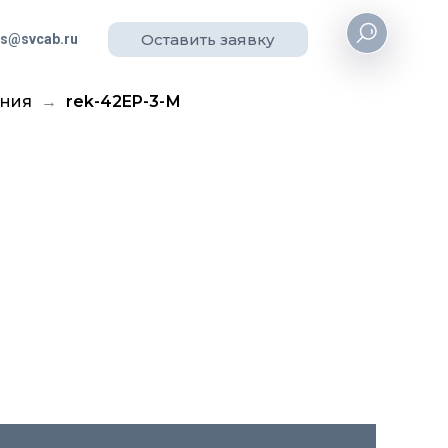
Оставить заявку
es@svcab.ru
ения
rek-42EP-3-М