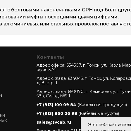
k-42EP-ТАС-3х185/400-
rek-42EP-3х185/400-A-M1
M16
фт с болтовыми наконечниками GPH под болт друго
именовании муфты последними двумя цифрами;
з алюминиевых или стальных проволок поставляютс
Контакты
Адрес офиса: 634507, г. Томск, ул. Карла Марк
офис 524
Адрес склада: 634045, г. Томск, ул. Коларовс
д. 8, стр. 1
Адрес склада: 650070, г. Кемерово, ул. Туха
и
58а, Склад №5-1
+7 (913) 100 09 84
(Кабельная продукция)
+7 (913) 860 06 98
(Кабельные муфты)
ки
ных
sales@svcab.ru
Этот веб-сайт испол