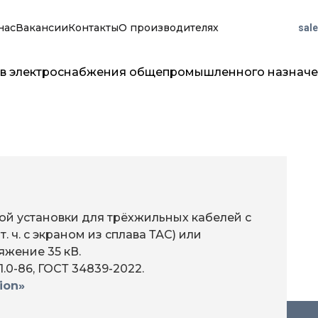
нас
Вакансии
Контакты
О производителях
sal
тов электроснабжения общепромышленного назнач
ой установки для трёхжильных кабелей с
. ч. с экраном из сплава ТАС) или
яжение 35 кВ.
.0-86, ГОСТ 34839-2022.
ion»