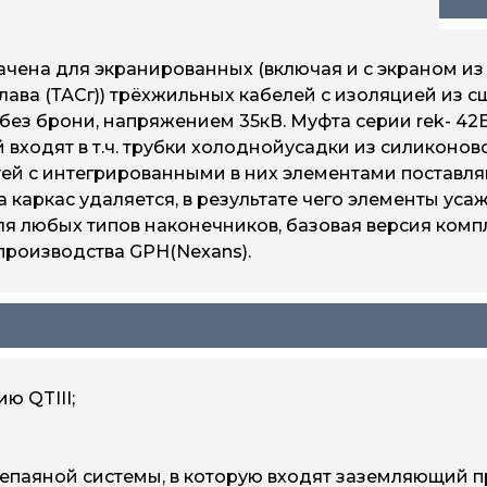
чена для экранированных (включая и с экраном из 
ва (ТАСг)) трёхжильных кабелей с изоляцией из с
ез брони, напряжением 35кВ. Муфта серии rek- 42
 входят в т.ч. трубки холоднойусадки из силиконов
ей с интегрированными в них элементами поставля
 каркас удаляется, в результате чего элементы ус
я любых типов наконечников, базовая версия комп
производства GPH(Nexans).
ю QTIII;
непаяной системы, в которую входят заземляющий п