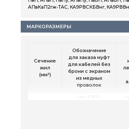
ПвП, АПвП, ПвПу, АПвПу, ПвБП, АПвБП, П
АПвКаП2гж-ТАС, КА9РВСКБВнг, КА9РВВнг
МАРКОРАЗМЕРЫ
Обозначение
для заказа муфт
Сечение
для кабелей без
жил
ле
брони с экраном
(мм²)
из медных
а
проволок
rek-42EP-
r
50-120
3х50/120-M12
rek-42EP-
re
120-240
3х120/240-M12