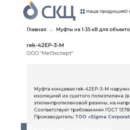
Наша продукция
О 
Главная
Муфты на 1-35 кВ для объек
rek-42EP-3-М
ООО "МетЭксперт"
Муфта концевая rek-42EP-3-М наружн
изоляцией из сшитого полиэтилена (в т
этиленпропиленовой резины, на напр
Соответствует требованиям ГОСТ 13781
Производитель:
ТОО «Sigma Corporat
ТЕХНИЧЕСКАЯ СПЕЦИФИКАЦИЯ