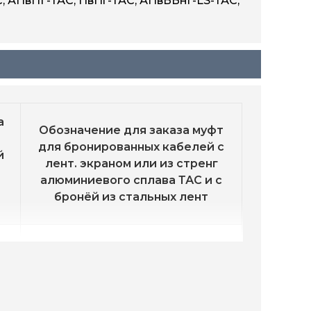
, АПвПГ-ТАС, ПвПг-ТАС, АПвБВнг-LS-ТАС,
а
Обозначение для заказа муфт
для бронированных кабелей с
й
лент. экраном или из стренг
алюминиевого сплава ТАС и с
з
бронёй из стальных лент
2
rek-42EP-ТАС-3х50/120-A-M12
2
rek-42EP-ТАС-3х120/240-A-M12