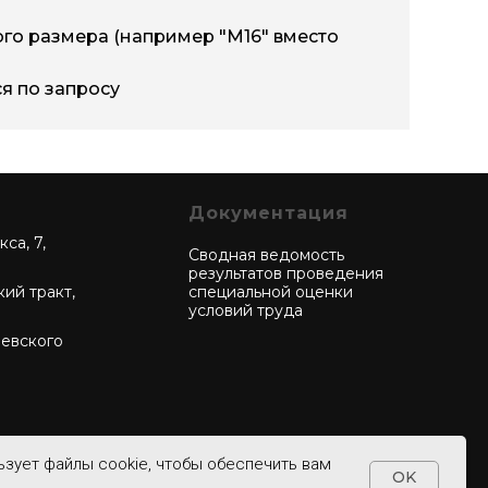
6
rek-42EP-ТАС-3х185/400-A-M16
го размера (например "М16" вместо
я по запросу
Документация
са, 7,
Сводная ведомость
результатов проведения
кий тракт,
специальной оценки
условий труда
чевского
ьзует файлы cookie, чтобы обеспечить вам
OK