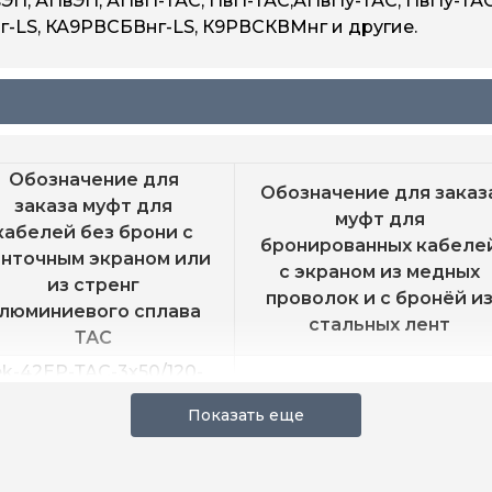
вЭП, АПвЭП, АПвП-ТАС, ПвП-ТАС,АПвПу-ТАС, ПвПу-ТАС
-LS, КА9РВСБВнг-LS, К9РВСКВМнг и другие.
Обозначение для
Обозначение для заказ
заказа муфт для
муфт для
кабелей без брони с
бронированных кабеле
нточным экраном или
с экраном из медных
из стренг
проволок и с бронёй и
люминиевого сплава
стальных лент
ТАС
ek-42EP-ТАС-3х50/120-
rek-42EP-3х50-120-A-M1
M12
k-42EP-ТАС-3х120/240-
rek-42EP-3х120/240-A-M1
M12