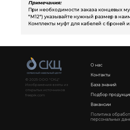
rek-42EP-
re
Примечания:
185-400
3х185/400-M16
При необходимости заказа концевых му
"М12") указывайте нужный размер в на
Комплекты муфт для кабелей с броней и
О нас
Контакты
© 2025 ООО "СКЦ"
База знаний
Изображения взяты из
открытых источников
Подбор продукци
freepik.com
Вакансии
Политика обработ
персональных дан