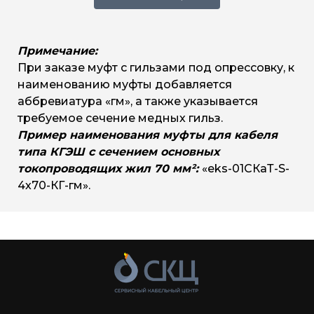
120-150
700
75-9
3х120/150-КГ
4х120/150-КГ
Примечание:
При заказе муфт с гильзами под опрессовку, к
наименованию муфты добавляется
аббревиатура «гм», а также указывается
требуемое сечение медных гильз.
Пример наименования муфты для кабеля
типа КГЭШ с сечением основных
токопроводящих жил 70 мм²:
«eks-01СКаТ-S-
4х70-КГ-гм».