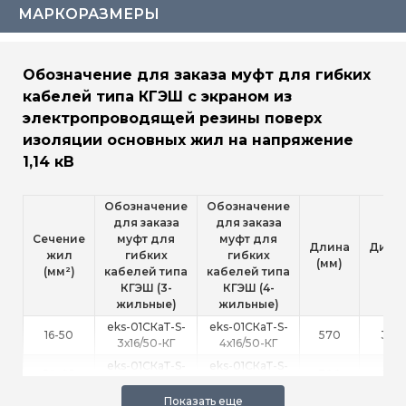
МАРКОРАЗМЕРЫ
Обозначение для заказа муфт для гибких
кабелей типа КГЭШ с экраном из
электропроводящей резины поверх
изоляции основных жил на напряжение
1,14 кВ
Обозначение
Обозначение
для заказа
для заказа
Сечение
муфт для
муфт для
Длина
Диам
жил
гибких
гибких
(мм)
(мм
(мм²)
кабелей типа
кабелей типа
КГЭШ (3-
КГЭШ (4-
жильные)
жильные)
eks-01СКаТ-S-
eks-01СКаТ-S-
16-50
570
35-
3х16/50-КГ
4х16/50-КГ
eks-01СКаТ-S-
eks-01СКаТ-S-
50-95
700
60-
3х50/95-КГ
4х50/95-КГ
eks-01СКаТ-S-
eks-01СКаТ-S-