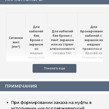
Для
Для
кабелей
Для кабелей
бронированных
без
без брони с
кабелей с
Сечение
брони с
лент. экраном
экраном из
жил
экраном
или из стренг
медных
(мм²)
из
алюминиевого
проволок и с
медных
сплава ТАС
бронёй из
проволок
стальных лент
eks-10HH-
eks-10HH-RE-
eks-10HH-RE-
25-50
RE-
ТАС-3х25/50-M
3х25/50-А-M
3х25/50-M
ПРИМЕЧАНИЯ
eks-10HH-
RE-
eks-10HH-RE-
eks-10HH-RE-
35-120
3х35/120-
ТАС-3х35/120-M
3х35/120-А-M
При формировании заказа на муфты в
M
исполнении «не поддерживающий
eks-10HH-