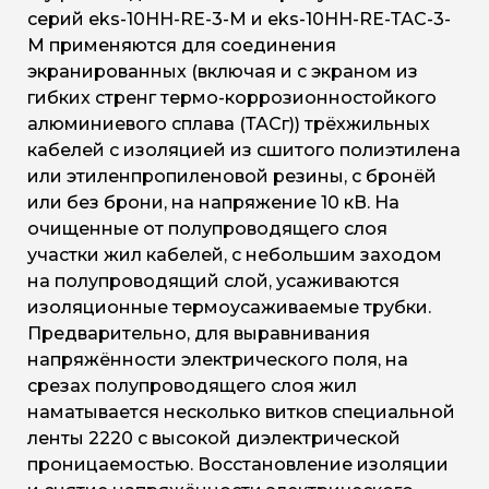
серий eks-10HH-RE-3-M и eks-10HH-RE-ТАС-3-
M применяются для соединения
экранированных (включая и с экраном из
гибких стренг термо-коррозионностойкого
алюминиевого сплава (ТАСг)) трёхжильных
кабелей с изоляцией из сшитого полиэтилена
или этиленпропиленовой резины, с бронёй
или без брони, на напряжение 10 кВ. На
очищенные от полупроводящего слоя
участки жил кабелей, с небольшим заходом
на полупроводящий слой, усаживаются
изоляционные термоусаживаемые трубки.
Предварительно, для выравнивания
напряжённости электрического поля, на
срезах полупроводящего слоя жил
наматывается несколько витков специальной
ленты 2220 с высокой диэлектрической
проницаемостью. Восстановление изоляции