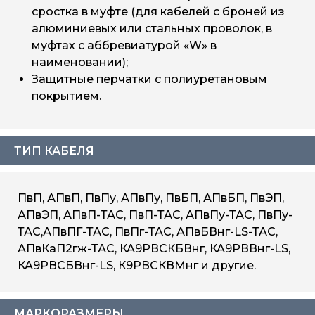
сростка в муфте (для кабелей с броней из
алюминиевых или стальных проволок, в
муфтах с аббревиатурой «W» в
наименовании);
Защитные перчатки с полиуретановым
покрытием.
ТИП КАБЕЛЯ
ПвП, АПвП, ПвПу, АПвПу, ПвБП, АПвБП, ПвЭП,
АПвЭП, АПвП-ТАС, ПвП-ТАС, АПвПу-ТАС, ПвПу-
ТАС,АПвПГ-ТАС, ПвПг-ТАС, АПвБВнг-LS-ТАС,
АПвКаП2гж-ТАС, КА9РВСКБВнг, КА9РВВнг-LS,
КА9РВСБВнг-LS, К9РВСКВМнг и другие.
МАРКОРАЗМЕРЫ