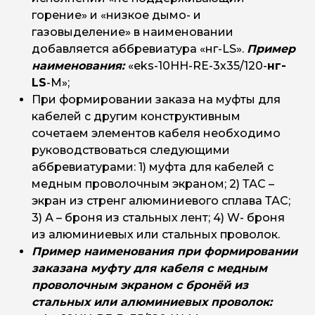
eks-10HH-RE-
RE-
eks-10HH-RE-
горение» и «низкое дымо- и
150-240
ТАС-3х150/240-
3х150/240-
3х150/240-А-M
газовыделение» в наименовании
M
M
добавляется аббревиатура «нг-LS».
Пример
eks-10HH-
eks-10HH-RE-
наименования:
«eks-10HH-RE-3х35/120-
нг-
RE-
eks-10HH-RE-
185-400
ТАС-3х185/400-
3х185/400-
3х185/400-А-M
LS
-M»;
M
M
При формировании заказа на муфты для
кабелей с другим конструктивным
сочетаем элементов кабеля необходимо
руководствоваться следующими
аббревиатурами: 1) муфта для кабелей с
медным проволочным экраном; 2) ТАС –
экран из стренг алюминиевого сплава ТАС;
3) А – броня из стальных лент; 4) W- броня
из алюминиевых или стальных проволок.
Пример наименования при формировании
заказана муфту для кабеля с медным
проволочным экраном с бронёй из
стальных или алюминиевых проволок: