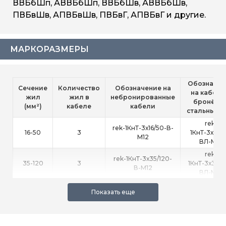
ВВБбШп, АВВБбШп, ВВБбШв, АВВБбШв,
ПВБвШв, АПВБвШв, ПВБвГ, АПВБвГ и другие.
МАРКОРАЗМЕРЫ
Обозначен
Сечение
Количество
Обозначение на
на кабели
жил
жил в
небронированные
бронёй и
(мм²)
кабеле
кабели
стальных л
rek-
rek-1КнТ-3х16/50-В-
16-50
3
1КнТ-3х16/5
М12
ВЛ-М12
rek-
rek-1КнТ-3х35/120-
35-120
3
1КнТ-3х35/1
В-М12
ВЛ-М12
rek-
rek-1КнТ-3х150/240-
150-240
3
1КнТ-3х150/2
В-М12
ВЛ-М12
rek-
rek-1КнТ-4х16/50-В-
16-50
4
1КнТ-4х16/5