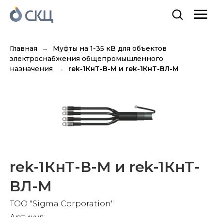
Главная
Муфты на 1-35 кВ для объектов
электроснабжения общепромышленного
назначения
rek-1КнТ-В-М и rek-1КнТ-ВЛ-М
rek-1КнТ-В-М и rek-1КнТ-
ВЛ-М
TOO "Sigma Corporation"