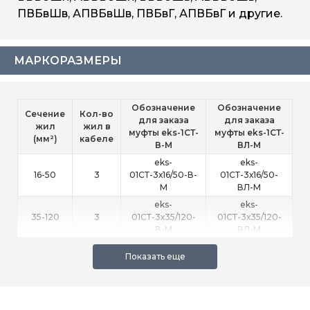
ПВБвШв, АПВБвШв, ПВБвГ, АПВБвГ и другие.
МАРКОРАЗМЕРЫ
Обозначение
Обозначение
Сечение
Кол-во
для заказа
для заказа
жил
жил в
муфты eks-1СТ-
муфты eks-1СТ-
(мм²)
кабеле
В-М
ВЛ-М
eks-
eks-
16-50
3
01CТ-3х16/50-В-
01CТ-3х16/50-
М
ВЛ-М
eks-
eks-
35-120
3
01CТ-3х35/120-
01CТ-3х35/120-
В-М
ВЛ-М
eks-
eks-
150-240
3
01CТ-3х150/240-
01CТ-3х150/240-
В-М
ВЛ-М
eks-
eks-
16-50
4
01CТ-4х16/50-В-
01CТ-4х16/50-