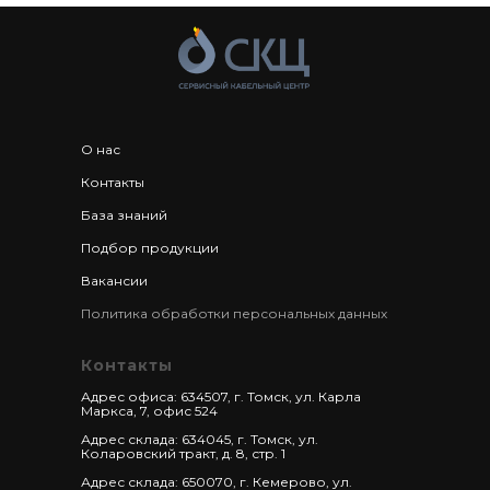
М
ВЛ-М
eks-
eks-
35-120
4
01CТ-4х35/120-
01CТ-4х35/120-
В-М
ВЛ-М
eks-
eks-
150-240
4
01CТ-4х150/240-
01CТ-4х150/240-
В-М
ВЛ-М
О нас
eks-
eks-
Контакты
16-50
5
01CТ-5х16/50-В-
01CТ-5х16/50-
М
ВЛ-М
База знаний
eks-
eks-
Подбор продукции
35-120
5
01CТ-5х35/120-
01CТ-5х35/120-
В-М
ВЛ-М
Вакансии
eks-
eks-
Политика обработки персональных данных
150-240
5
01CТ-5х150/240-
01CТ-5х150/240-
В-М
ВЛ-М
Контакты
Адрес офиса: 634507, г. Томск, ул. Карла
Маркса, 7, офис 524
Адрес склада: 634045, г. Томск, ул.
Коларовский тракт, д. 8, стр. 1
Адрес склада: 650070, г. Кемерово, ул.