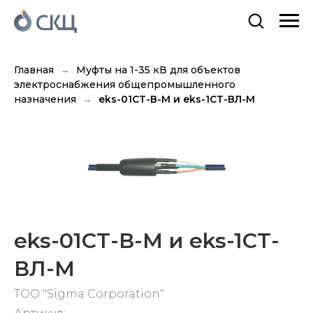
Главная
Муфты на 1-35 кВ для объектов
электроснабжения общепромышленного
назначения
eks-01СТ-В-М и eks-1СТ-ВЛ-М
eks-01СТ-В-М и eks-1СТ-
ВЛ-М
TOO "Sigma Corporation"